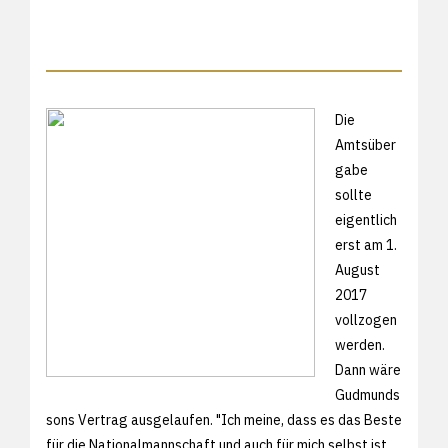
Die
Amtsüber
gabe
sollte
eigentlich
erst am 1.
August
2017
vollzogen
werden.
Dann wäre
Gudmunds
sons Vertrag ausgelaufen. "Ich meine, dass es das Beste
für die Nationalmannschaft und auch für mich selbst ist,