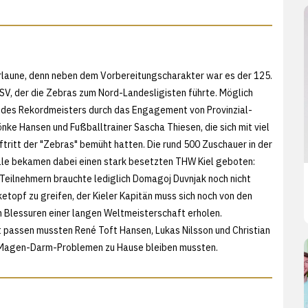
rlaune, denn neben dem Vorbereitungscharakter war es der 125.
V, der die Zebras zum Nord-Landesligisten führte. Möglich
 des Rekordmeisters durch das Engagement von Provinzial-
nke Hansen und Fußballtrainer Sascha Thiesen, die sich mit viel
ftritt der "Zebras" bemüht hatten. Die rund 500 Zuschauer in der
le bekamen dabei einen stark besetzten THW Kiel geboten:
eilnehmern brauchte lediglich Domagoj Duvnjak noch nicht
etopf zu greifen, der Kieler Kapitän muss sich noch von den
 Blessuren einer langen Weltmeisterschaft erholen.
 passen mussten René Toft Hansen, Lukas Nilsson und Christian
t Magen-Darm-Problemen zu Hause bleiben mussten.