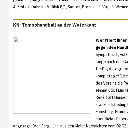
4, Zeitz 2, Dahmke 5, Bilyk 8/1, Santos, Brozovic 3, Vujin 3, Wienc
KN: Tempohandball an der Waterkant
Wer friert ihne
gegen den Handb
Sympathisch, volk
lange nach dem 44
fleißig Autogramm
komplett gefüllt
des Vereins die Pa
einmal 650 Fans r
René Toft Hansen,
krankheitsbedingt
Flensburg-Handewi
über Niclas Ekberg
angesagt. (Von Jörg Lühn, aus den
Kieler Nachrichten vom 02.02