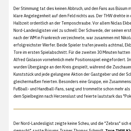
Der Stimmung tat dies keinen Abbruch, und den Fans aus Büsum 
klare Angelegenheit auf dem Feld nichts aus. Der THW drehte in 
Halbzeit ordentlich an der Temposchraube. Vor allem Niclas Ekb
Nord-Landesligisten viel zu schnell: Der Schwede, der seinen er
nach der WM in Frankreich verzeichnete, war zusammen mit Nikola
erfolgreichster Werfer. Beide Spieler trafen jeweils achtmal, Ekb
Tore im ersten Spielabschnitt. Für die zweiten 30 Minuten hatte
Alfred Gislason vornehmlich mehr Positionsspiel eingefordert. 
wurden Übergänge an den Kreis gespielt, während die Zuschauer
Kunststück und jede gelungene Aktion der Gastgeber und der 
gleichermaßen feierten. Besonders eine Gruppe, ein Zusammens
Fußball- und Handball-Fans, sang und trommelte schon mehr als 
dem Spielbeginn nach Herzenslust und feierte lautstark das "Pok
Der Nord-Landesligist zeigte keine Scheu, und die "Zebras" sich
gemacht", sagte Büsums Trainer Thomas Schmidt.
Tore THW Ki