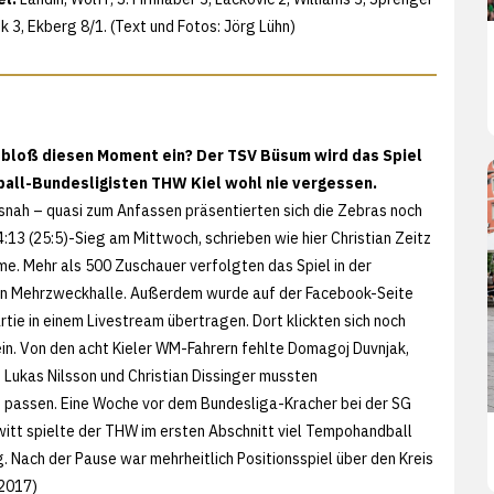
ek 3, Ekberg 8/1. (Text und Fotos: Jörg Lühn)
n bloß diesen Moment ein? Der TSV Büsum wird das Spiel
all-Bundesligisten THW Kiel wohl nie vergessen.
snah – quasi zum Anfassen präsentierten sich die Zebras noch
:13 (25:5)-Sieg am Mittwoch, schrieben wie hier Christian Zeitz
e. Mehr als 500 Zuschauer verfolgten das Spiel in der
en Mehrzweckhalle. Außerdem wurde auf der Facebook-Seite
rtie in einem Livestream übertragen. Dort klickten sich noch
ein. Von den acht Kieler WM-Fahrern fehlte Domagoj Duvnjak,
 Lukas Nilsson und Christian Dissinger mussten
 passen. Eine Woche vor dem Bundesliga-Kracher bei der SG
tt spielte der THW im ersten Abschnitt viel Tempohandball
. Nach der Pause war mehrheitlich Positionsspiel über den Kreis
.2017)