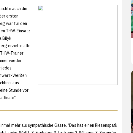
machte auch die
der ersten
erg war für den
sten THW-Einsatz
 Bilyk
erg erzielte alle
n THW-Trainer
Immer wieder
 jedes
Schwarz-Weißen
chluss aus
eine Stunde vor
alfinale".
 einmal mehr als sympathische Gäste. "Das hat einen Riesenspaß
el:
Landin, Wolff; S. Firnhaber 3, Lackovic 2, Williams 3, Sprenger