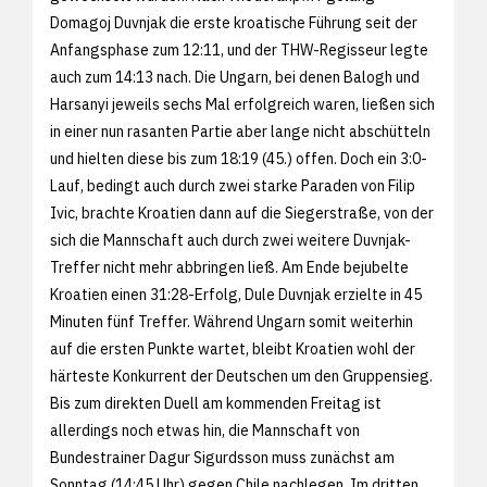
Domagoj Duvnjak die erste kroatische Führung seit der
Anfangsphase zum 12:11, und der THW-Regisseur legte
auch zum 14:13 nach. Die Ungarn, bei denen Balogh und
Harsanyi jeweils sechs Mal erfolgreich waren, ließen sich
in einer nun rasanten Partie aber lange nicht abschütteln
und hielten diese bis zum 18:19 (45.) offen. Doch ein 3:0-
Lauf, bedingt auch durch zwei starke Paraden von Filip
Ivic, brachte Kroatien dann auf die Siegerstraße, von der
sich die Mannschaft auch durch zwei weitere Duvnjak-
Treffer nicht mehr abbringen ließ. Am Ende bejubelte
Kroatien einen 31:28-Erfolg, Dule Duvnjak erzielte in 45
Minuten fünf Treffer. Während Ungarn somit weiterhin
auf die ersten Punkte wartet, bleibt Kroatien wohl der
härteste Konkurrent der Deutschen um den Gruppensieg.
Bis zum direkten Duell am kommenden Freitag ist
allerdings noch etwas hin, die Mannschaft von
Bundestrainer Dagur Sigurdsson muss zunächst am
Sonntag (14:45 Uhr) gegen Chile nachlegen. Im dritten