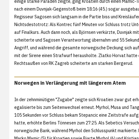
einige starke Paraden zeigte, ging Kroatien durch einen Mamic-T
nach einem Duvnjak-Gegenstoß beim 18:16 (45.) sogar ausgeba
Regisseur Sagosen sich langsam in die Partie biss und Kreisläuf
Nichtsdestotrotz: Als Kontrec fünf Minuten vor Schluss trotz Un
auf Finalkurs. Auch dann noch, als Björnsen verkürzte, Duvnjak 
scheiterte und Sagosen Verantwortung übernahm und 55 Sekunden
Angriff, und während die gesamte norwegische Deckung sich auf 
mit der Sirene einen Strafwurf herausholte. Zlatko Horvat hatte 
Rechtsaußen von RK Zagreb scheiterte am starken Bergerud.
Norwegen in Verlängerung mit längerem Atem
In der zehnminütigen "Zugabe" zeigte sich Kroatien zwar gut er
egalisierte bis zum Seitenwechsel erneut. Myrhol, Musa und Tang
105 Sekunden vor Schluss bekam Stepancic eine Zeitstrafe auf
hatte, erhöhte Berlins Tönnesen zum 27:25. Als Sebetics Versuch
norwegische Bank, während Myrhol den Schlusspunkt markierte. 
Marko Mamic (5) für Kroatien sowie Bjarte Myrhol (6) und Kristia