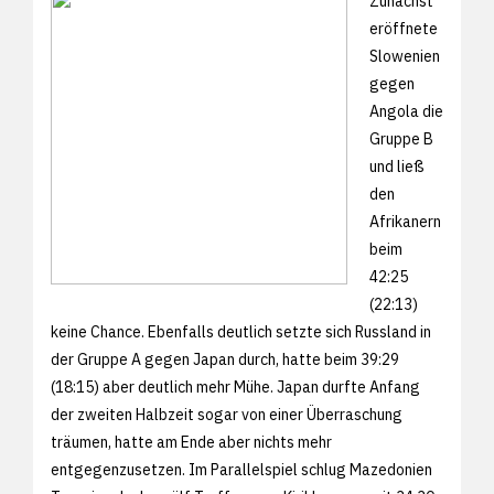
Zunächst
eröffnete
Slowenien
gegen
Angola die
Gruppe B
und ließ
den
Afrikanern
beim
42:25
(22:13)
keine Chance. Ebenfalls deutlich setzte sich Russland in
der Gruppe A gegen Japan durch, hatte beim 39:29
(18:15) aber deutlich mehr Mühe. Japan durfte Anfang
der zweiten Halbzeit sogar von einer Überraschung
träumen, hatte am Ende aber nichts mehr
entgegenzusetzen. Im Parallelspiel schlug Mazedonien