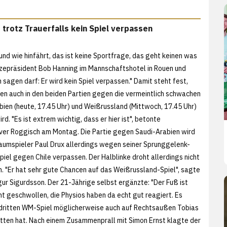
 trotz Trauerfalls kein Spiel verpassen
nd wie hinfährt, das ist keine Sportfrage, das geht keinen was
zepräsident Bob Hanning im Mannschaftshotel in Rouen und
 sagen darf: Er wird kein Spiel verpassen." Damit steht fest,
en auch in den beiden Partien gegen die vermeintlich schwachen
ien (heute, 17.45 Uhr) und Weißrussland (Mittwoch, 17.45 Uhr)
rd. "Es ist extrem wichtig, dass er hier ist", betonte
er Roggisch am Montag. Die Partie gegen Saudi-Arabien wird
raumspieler Paul Drux allerdings wegen seiner Sprunggelenk-
iel gegen Chile verpassen. Der Halblinke droht allerdings nicht
n. "Er hat sehr gute Chancen auf das Weißrussland-Spiel", sagte
ur Sigurdsson. Der 21-Jährige selbst ergänzte: "Der Fuß ist
ht geschwollen, die Physios haben da echt gut reagiert. Es
m dritten WM-Spiel möglicherweise auch auf Rechtsaußen Tobias
rlitten hat. Nach einem Zusammenprall mit Simon Ernst klagte der