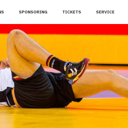
NS
SPONSORING
TICKETS
SERVICE