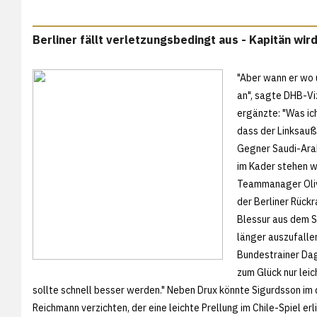
Berliner fällt verletzungsbedingt aus - Kapitän wird
"Aber wann er wo u
an", sagte DHB-Vi
ergänzte: "Was ich
dass der Linksauß
Gegner Saudi-Arab
im Kader stehen wi
Teammanager Oliv
der Berliner Rück
Blessur aus dem Sp
länger auszufalle
Bundestrainer Dag
zum Glück nur leic
sollte schnell besser werden." Neben Drux könnte Sigurdsson i
Reichmann verzichten, der eine leichte Prellung im Chile-Spiel e