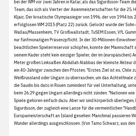
bei der WM vor zwei Jahren in Katar, als das Sigurdsson-Team die
Team, das sich als Vierter der Asienmeisterschaften für die 25.
Kljaic. Der kroatische Olympiasieger von 1996, der von 1994 bis
erfolglosen WM 2015 (Platz 22) zurück. Gelockt wurde der Sohn 
Wallau/Massenheim, TV Großwallstadt, TuSEM Essen, VfL Gummer
nur fünfmonatigen Präsenzpflicht. In der 30-Millionen-Einwohner
beachtlichen Spielerreservoir schöpfen, konnte der Mannschaft a
seinem Kader steht kein einziger Spieler, der im (europäischen) 
Meter großen Linksaßen Abdullah Alabbas der kleinste Akteur d
ein 40-Jähriger zwischen den Pfosten. "Erstes Ziel ist es, Chile 
Weißrussland oder Ungarn zu überraschen, um das Achtelfinale zu
die Saudis bis dato in Rouen zumindest für viel Unterhaltung, un
beim 26:29 gegen Ungarn allerdings nicht zünden. "Nationen wie
Spiele gehören einfach dazu. Aber wir sind körperlich überlegen,
Sigurdsson, der zugleich eine Lanze für die vermeintlichen "Hand
Europameisterschaft an Island gesehen: Manchmal passieren Wun
Wunder allerdings ausgeschlossen. (Von Tamo Schwarz, aus den