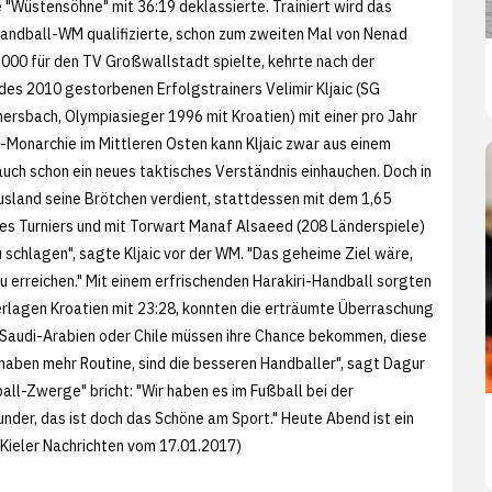
 "Wüstensöhne" mit 36:19 deklassierte. Trainiert wird das
 Handball-WM qualifizierte, schon zum zweiten Mal von Nenad
 2000 für den TV Großwallstadt spielte, kehrte nach der
des 2010 gestorbenen Erfolgstrainers Velimir Kljaic (SG
sbach, Olympiasieger 1996 mit Kroatien) mit einer pro Jahr
-Monarchie im Mittleren Osten kann Kljaic zwar aus einem
uch schon ein neues taktisches Verständnis einhauchen. Doch in
Ausland seine Brötchen verdient, stattdessen mit dem 1,65
es Turniers und mit Torwart Manaf Alsaeed (208 Länderspiele)
zu schlagen", sagte Kljaic vor der WM. "Das geheime Ziel wäre,
 erreichen." Mit einem erfrischenden Harakiri-Handball sorgten
terlagen Kroatien mit 23:28, konnten die erträumte Überraschung
 Saudi-Arabien oder Chile müssen ihre Chance bekommen, diese
 haben mehr Routine, sind die besseren Handballer", sagt Dagur
ball-Zwerge" bricht: "Wir haben es im Fußball bei der
der, das ist doch das Schöne am Sport." Heute Abend ist ein
Kieler Nachrichten vom 17.01.2017)