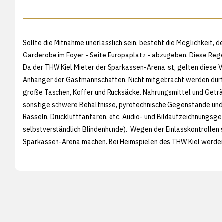
Sollte die Mitnahme unerlässlich sein, besteht die Möglichkeit,
Garderobe im Foyer - Seite Europaplatz - abzugeben. Diese Regel
Da der THW Kiel Mieter der Sparkassen-Arena ist, gelten diese 
Anhänger der Gastmannschaften. Nicht mitgebracht werden dürf
große Taschen, Koffer und Rucksäcke. Nahrungsmittel und Geträ
sonstige schwere Behältnisse, pyrotechnische Gegenstände und 
Rasseln, Druckluftfanfaren, etc. Audio- und Bildaufzeichnungsg
selbstverständlich Blindenhunde). Wegen der Einlasskontrollen s
Sparkassen-Arena machen. Bei Heimspielen des THW Kiel werden 