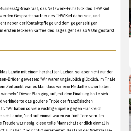
 Business@Breakfast, das Netzwerk-Frühstück des THW Kiel
werden Gesprächspartner des THW Kiel dabei sein, und
steht neben der Kontaktpflege und dem gegenseitigen
 ersten leckeren Kaffee des Tages geht es ab 9 Uhr gestärkt
iklas Landin mit einem herzhaften Lachen, sei aber nicht nur der
sen-Brüder gewesen: "Wir waren unglaublich glücklich, im Finale
em Zeitpunkt war es klar, dass wir eine Medaille sicher haben.
wir mehr." Dieser Plan ging auf, mit dem Finalsieg holte sich
 verhinderte das goldene Triple der französischen
t. "Wir haben so viele wichtige Spiele gegen Frankreich
te sich Landin, "und auf einmal waren wir fünf Tore vorn. Im
e Freude war riesig, diese tolle Mannschaft endlich einmal in
gt zu haben. " So richtig verarbeitet, gestand der Weltklasse-