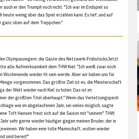
r auch er den Triumph noch nicht. "Ich war im Endspiel so
ch heute wenig über das Spiel erzählen kann. Es lief, und auf
r ganz oben auf dem Treppchen."
den Olympiasiegern: die Gäste des Netzwerk-FrühstücksJetzt
gelte alle Aufmerksamkeit dem THW Kiel: "Ich weiß zwar noch
zum Wochenende wieder fit sein werde. Aber wir haben uns für
 Menge vorgenommen. Das größte Ziel ist es, die Meisterschaft
iga der Welt wieder nach Kiel zu holen. Das ist im
iner der größten Titel überhaupt." Wenn das Verletzungspech
schlage wie im abgelaufenen Jahr, sei vieles möglich, sagte
Rene Toft Hansen freut sich auf die Saison mit "seinem" THW:
 Jahr sehr gerne wieder häufiger gegen meinen Bruder, der in
 gewinnen. Wir haben eine tolle Mannschaft, wollen wieder
nd sind bereit!"