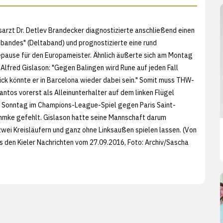
zt Dr. Detlev Brandecker diagnostizierte anschließend einen
enbandes" (Deltaband) und prognostizierte eine rund
pause für den Europameister. Ähnlich äußerte sich am Montag
Alfred Gislason: "Gegen Balingen wird Rune auf jeden Fall
lück könnte er in Barcelona wieder dabei sein." Somit muss THW-
ntos vorerst als Alleinunterhalter auf dem linken Flügel
m Sonntag im Champions-League-Spiel gegen Paris Saint-
hmke gefehlt. Gislason hatte seine Mannschaft darum
wei Kreisläufern und ganz ohne Linksaußen spielen lassen. (Von
s den
Kieler Nachrichten vom 27.09.2016, Foto: Archiv/
Sascha