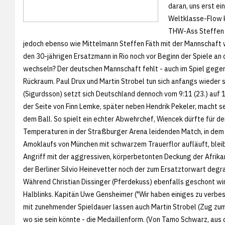
daran, uns erst ei
Weltklasse-Flow k
THW-Ass Steffen W
jedoch ebenso wie Mittelmann Steffen Fäth mit der Mannschaft
den 30-jährigen Ersatzmann in Rio noch vor Beginn der Spiele a
wechseln? Der deutschen Mannschaft fehlt - auch im Spiel gegen
Rückraum. Paul Drux und Martin Strobel tun sich anfangs wieder
(Sigurdsson) setzt sich Deutschland dennoch vom 9:11 (23.) auf 1
der Seite von Finn Lemke, später neben Hendrik Pekeler, macht sei
dem Ball. So spielt ein echter Abwehrchef, Wiencek dürfte für de
Temperaturen in der Straßburger Arena leidenden Match, in dem
Amoklaufs von München mit schwarzem Trauerflor aufläuft, blei
Angriff mit der aggressiven, körperbetonten Deckung der Afrik
der Berliner Silvio Heinevetter noch der zum Ersatztorwart degr
Während Christian Dissinger (Pferdekuss) ebenfalls geschont wird
Halblinks. Kapitän Uwe Gensheimer ("Wir haben einiges zu verbe
mit zunehmender Spieldauer lassen auch Martin Strobel (Zug zum 
wo sie sein könnte - die Medaillenform. (Von Tamo Schwarz, aus