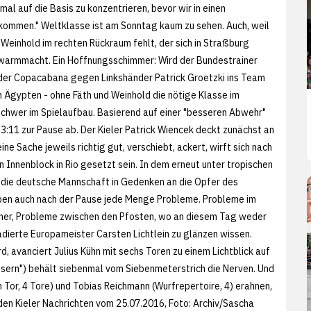
nmal auf die Basis zu konzentrieren, bevor wir in einen
ommen." Weltklasse ist am Sonntag kaum zu sehen. Auch, weil
einhold im rechten Rückraum fehlt, der sich in Straßburg
 warmmacht. Ein Hoffnungsschimmer: Wird der Bundestrainer
n der Copacabana gegen Linkshänder Patrick Groetzki ins Team
 Ägypten - ohne Fäth und Weinhold die nötige Klasse im
 schwer im Spielaufbau. Basierend auf einer "besseren Abwehr"
3:11 zur Pause ab. Der Kieler Patrick Wiencek deckt zunächst an
ne Sache jeweils richtig gut, verschiebt, ackert, wirft sich nach
n Innenblock in Rio gesetzt sein. In dem erneut unter tropischen
 die deutsche Mannschaft in Gedenken an die Opfer des
ben auch nach der Pause jede Menge Probleme. Probleme im
aner, Probleme zwischen den Pfosten, wo an diesem Tag weder
adierte Europameister Carsten Lichtlein zu glänzen wissen.
, avanciert Julius Kühn mit sechs Toren zu einem Lichtblick auf
ssern") behält siebenmal vom Siebenmeterstrich die Nerven. Und
Tor, 4 Tore) und Tobias Reichmann (Wurfrepertoire, 4) erahnen,
 den
Kieler Nachrichten vom 25.07.2016, Foto: Archiv/
Sascha