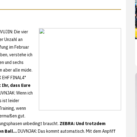
VUJIN: Die vier
er Unzahl an
fung im Februar
aben, verstehe ich
en und sechs
en aber alle müde.
UX EHF FINAL4"
 Ihr, dass Eure
VNJAK: Wenn ich
 ist leider
Training, wenn
germaßen gut.
olungsphasen unbedingt braucht.
ZEBRA: Und trotzdem
en Ball…
DUVNJAK: Das kommt automatisch. Mit dem Anpfiff