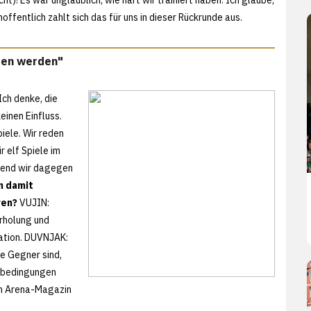
ffentlich zahlt sich das für uns in dieser Rückrunde aus.
fen werden"
ch denke, die
inen Einfluss.
iele. Wir reden
r elf Spiele im
rend wir dagegen
n damit
ren?
VUJIN:
rholung und
ration. DUVNJAK:
ie Gegner sind,
nbedingungen
em Arena-Magazin