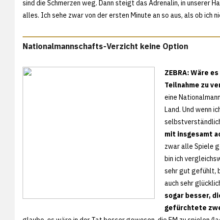
sind die Schmerzen weg. Dann steigt das Adrenalin, in unserer Ha
alles. Ich sehe zwar von der ersten Minute an so aus, als ob ic
Nationalmannschafts-Verzicht keine Option
ZEBRA: Wäre es 
Teilnahme zu ve
eine Nationalmanns
Land. Und wenn ic
selbstverständlic
mit insgesamt a
zwar alle Spiele g
bin ich vergleichs
sehr gut gefühlt,
auch sehr glücklic
sogar besser, di
gefürchtete zwe
glaube, es wäre in der Tat besser gewesen, die EM zu spielen (lach