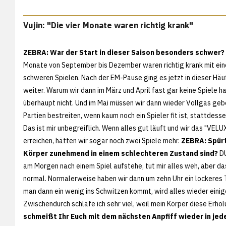
Vujin: "Die vier Monate waren richtig krank"
ZEBRA: War der Start in dieser Saison besonders schwer?
Monate von September bis Dezember waren richtig krank mit ein
schweren Spielen. Nach der EM-Pause ging es jetzt in dieser Häu
weiter. Warum wir dann im März und April fast gar keine Spiele h
überhaupt nicht. Und im Mai müssen wir dann wieder Vollgas geb
Partien bestreiten, wenn kaum noch ein Spieler fit ist, stattdess
Das ist mir unbegreiflich. Wenn alles gut läuft und wir das "VEL
erreichen, hätten wir sogar noch zwei Spiele mehr.
ZEBRA: Spürt
Körper zunehmend in einem schlechteren Zustand sind?
DU
am Morgen nach einem Spiel aufstehe, tut mir alles weh, aber das
normal. Normalerweise haben wir dann um zehn Uhr ein lockeres 
man dann ein wenig ins Schwitzen kommt, wird alles wieder eini
Zwischendurch schlafe ich sehr viel, weil mein Körper diese Erh
schmeißt Ihr Euch mit dem nächsten Anpfiff wieder in jed