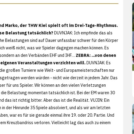
nd Marko, der THW Kiel spielt oft im Drei-Tage-Rhythmus.
ese Belastung tatsächlich?
DUVNJAK: Ich empfinde das als
he Belastungen sind auf Dauer unfassbar schwer für den Körper
 ich weiß nicht, was wir Spieler dagegen machen können. Es
s, sondern an den Verbänden EHF und IHF…
ZEBRA: …von denen
 eigenen Veranstaltungen verzichten will.
DUVNJAK: Es
die großen Turniere wie Welt- und Europameisterschaften nur
usgetragen werden würden - nicht wie derzeit in jedem Jahr. Das
sser für uns Spieler. Wir können an den vielen Verletzungen
 die Belastung momentan tatsächlich ist. Bei der EM waren 30
nd das ist richtig bitter. Aber das ist die Realität. VUJIN: Ein
n in der Hinrunde 35 Spiele absolviert, und als wir am letzten
n, war es für sie gerade einmal ihre 19. oder 20. Partie. Und
em Kreuzbandriss verloren. Vielleicht lag das auch zu einem