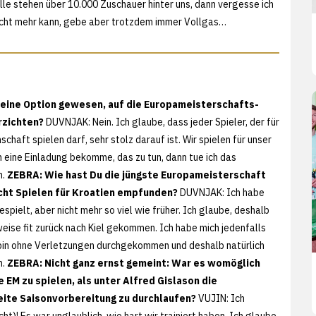
lle stehen über 10.000 Zuschauer hinter uns, dann vergesse ich
h nicht mehr kann, gebe aber trotzdem immer Vollgas…
eine Option gewesen, auf die Europameisterschafts-
rzichten?
DUVNJAK: Nein. Ich glaube, dass jeder Spieler, der für
chaft spielen darf, sehr stolz darauf ist. Wir spielen für unser
h eine Einladung bekomme, das zu tun, dann tue ich das
h.
ZEBRA: Wie hast Du die jüngste Europameisterschaft
cht Spielen für Kroatien empfunden?
DUVNJAK: Ich habe
espielt, aber nicht mehr so viel wie früher. Ich glaube, deshalb
weise fit zurück nach Kiel gekommen. Ich habe mich jedenfalls
 bin ohne Verletzungen durchgekommen und deshalb natürlich
h.
ZEBRA: Nicht ganz ernst gemeint: War es womöglich
e EM zu spielen, als unter Alfred Gislason die
ite Saisonvorbereitung zu durchlaufen?
VUJIN: Ich
t)! Es war unglaublich, wie hart wir trainiert haben. Ich glaube,