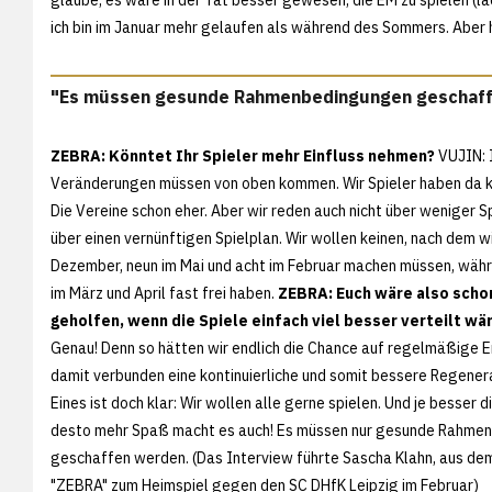
ich bin im Januar mehr gelaufen als während des Sommers. Aber ho
"Es müssen gesunde Rahmenbedingungen geschaf
ZEBRA: Könntet Ihr Spieler mehr Einfluss nehmen?
VUJIN: I
Veränderungen müssen von oben kommen. Wir Spieler haben da ke
Die Vereine schon eher. Aber wir reden auch nicht über weniger Sp
über einen vernünftigen Spielplan. Wir wollen keinen, nach dem wi
Dezember, neun im Mai und acht im Februar machen müssen, wäh
im März und April fast frei haben.
ZEBRA: Euch wäre also scho
geholfen, wenn die Spiele einfach viel besser verteilt wä
Genau! Denn so hätten wir endlich die Chance auf regelmäßige E
damit verbunden eine kontinuierliche und somit bessere Regene
Eines ist doch klar: Wir wollen alle gerne spielen. Und je besser d
desto mehr Spaß macht es auch! Es müssen nur gesunde Rahme
geschaffen werden. (Das Interview führte Sascha Klahn, aus d
"ZEBRA" zum Heimspiel gegen den SC DHfK Leipzig im Februar)