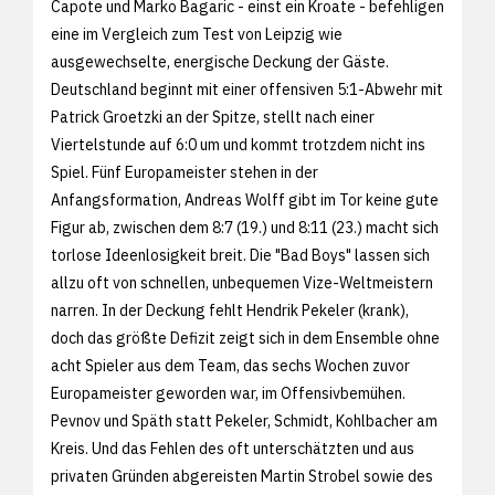
Capote und Marko Bagaric - einst ein Kroate - befehligen
eine im Vergleich zum Test von Leipzig wie
ausgewechselte, energische Deckung der Gäste.
Deutschland beginnt mit einer offensiven 5:1-Abwehr mit
Patrick Groetzki an der Spitze, stellt nach einer
Viertelstunde auf 6:0 um und kommt trotzdem nicht ins
Spiel. Fünf Europameister stehen in der
Anfangsformation, Andreas Wolff gibt im Tor keine gute
Figur ab, zwischen dem 8:7 (19.) und 8:11 (23.) macht sich
torlose Ideenlosigkeit breit. Die "Bad Boys" lassen sich
allzu oft von schnellen, unbequemen Vize-Weltmeistern
narren. In der Deckung fehlt Hendrik Pekeler (krank),
doch das größte Defizit zeigt sich in dem Ensemble ohne
acht Spieler aus dem Team, das sechs Wochen zuvor
Europameister geworden war, im Offensivbemühen.
Pevnov und Späth statt Pekeler, Schmidt, Kohlbacher am
Kreis. Und das Fehlen des oft unterschätzten und aus
privaten Gründen abgereisten Martin Strobel sowie des