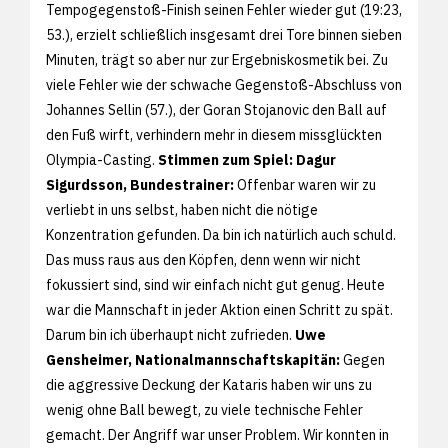
Tempogegenstoß-Finish seinen Fehler wieder gut (19:23,
53.), erzielt schließlich insgesamt drei Tore binnen sieben
Minuten, trägt so aber nur zur Ergebniskosmetik bei. Zu
viele Fehler wie der schwache Gegenstoß-Abschluss von
Johannes Sellin (57.), der Goran Stojanovic den Ball auf
den Fuß wirft, verhindern mehr in diesem missglückten
Olympia-Casting.
Stimmen zum Spiel:
Dagur
Sigurdsson, Bundestrainer:
Offenbar waren wir zu
verliebt in uns selbst, haben nicht die nötige
Konzentration gefunden. Da bin ich natürlich auch schuld.
Das muss raus aus den Köpfen, denn wenn wir nicht
fokussiert sind, sind wir einfach nicht gut genug. Heute
war die Mannschaft in jeder Aktion einen Schritt zu spät.
Darum bin ich überhaupt nicht zufrieden.
Uwe
Gensheimer, Nationalmannschaftskapitän:
Gegen
die aggressive Deckung der Kataris haben wir uns zu
wenig ohne Ball bewegt, zu viele technische Fehler
gemacht. Der Angriff war unser Problem. Wir konnten in