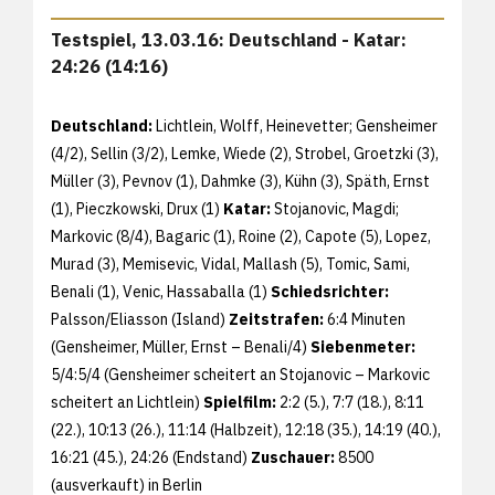
Testspiel, 13.03.16: Deutschland - Katar:
24:26 (14:16)
Deutschland:
Lichtlein, Wolff, Heinevetter; Gensheimer
(4/2), Sellin (3/2), Lemke, Wiede (2), Strobel, Groetzki (3),
Müller (3), Pevnov (1), Dahmke (3), Kühn (3), Späth, Ernst
(1), Pieczkowski, Drux (1)
Katar:
Stojanovic, Magdi;
Markovic (8/4), Bagaric (1), Roine (2), Capote (5), Lopez,
Murad (3), Memisevic, Vidal, Mallash (5), Tomic, Sami,
Benali (1), Venic, Hassaballa (1)
Schiedsrichter:
Palsson/Eliasson (Island)
Zeitstrafen:
6:4 Minuten
(Gensheimer, Müller, Ernst – Benali/4)
Siebenmeter:
5/4:5/4 (Gensheimer scheitert an Stojanovic – Markovic
scheitert an Lichtlein)
Spielfilm:
2:2 (5.), 7:7 (18.), 8:11
(22.), 10:13 (26.), 11:14 (Halbzeit), 12:18 (35.), 14:19 (40.),
16:21 (45.), 24:26 (Endstand)
Zuschauer:
8500
(ausverkauft) in Berlin