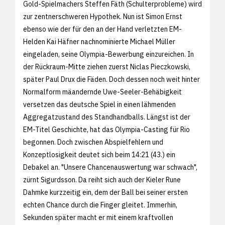
Gold-Spielmachers Steffen Fäth (Schulterprobleme) wird
zur zentnerschweren Hypothek. Nun ist Simon Ernst
ebenso wie der für den an der Hand verletzten EM-
Helden Kai Häfner nachnominierte Michael Müller
eingeladen, seine Olympia-Bewerbung einzureichen. In
der Rückraum-Mitte ziehen zuerst Niclas Pieczkowski,
später Paul Drux die Fäden. Doch dessen noch weit hinter
Normalform mäandernde Uwe-Seeler-Behäbigkeit
versetzen das deutsche Spiel in einen lähmenden
Aggregatzustand des Standhandballs. Längst ist der
EM-Titel Geschichte, hat das Olympia-Casting für Rio
begonnen. Doch zwischen Abspielfehlern und
Konzeptlosigkeit deutet sich beim 14:21 (43.) ein
Debakel an. "Unsere Chancenauswertung war schwach",
zürnt Sigurdsson. Da reiht sich auch der Kieler Rune
Dahmke kurzzeitig ein, dem der Ball bei seiner ersten
echten Chance durch die Finger gleitet. Immerhin,
Sekunden später macht er mit einem kraftvollen