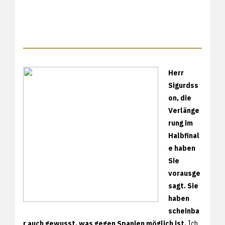
Herr
Sigurdss
on, die
Verlänge
rung im
Halbfinal
e haben
Sie
vorausge
sagt. Sie
haben
scheinba
r auch gewusst, was gegen Spanien möglich ist.
Ich