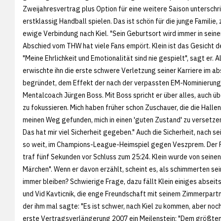
Zweijahresvertrag plus Option für eine weitere Saison unterschri
erstklassig Handball spielen. Das ist schön für die junge Familie,
ewige Verbindung nach Kiel. "Sein Geburtsort wird immer in sein
Abschied vom THW hat viele Fans empört. Klein ist das Gesicht 
"Meine Ehrlichkeit und Emotionalität sind nie gespielt", sagt er. 
erwischte ihn die erste schwere Verletzung seiner Karriere im a
begründet, dem Effekt der nach der verpassten EM-Nominieru
Mentalcoach Jürgen Boss. Mit Boss spricht er über alles, auch üb
zu fokussieren. Mich haben früher schon Zuschauer, die die Halle
meinen Weg gefunden, mich in einen 'guten Zustand' zu versetzen
Das hat mir viel Sicherheit gegeben." Auch die Sicherheit, nach
so weit, im Champions-League-Heimspiel gegen Veszprem. Der Pu
traf fünf Sekunden vor Schluss zum 25:24. Klein wurde von seine
Märchen". Wenn er davon erzählt, scheint es, als schimmerten se
immer bleiben? Schwierige Frage, dazu fällt Klein einiges abseits
und Vid Kavticnik, die enge Freundschaft mit seinem Zimmerpartne
der ihm mal sagte: "Es ist schwer, nach Kiel zu kommen, aber noch s
erste Vertragsverlängerung 2007 ein Meilenstein: "Dem größten