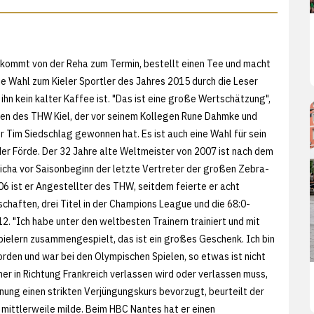
in kommt von der Reha zum Termin, bestellt einen Tee und macht
die Wahl zum Kieler Sportler des Jahres 2015 durch die Leser
 ihn kein kalter Kaffee ist. "Das ist eine große Wertschätzung",
en des THW Kiel, der vor seinem Kollegen Rune Dahmke und
r Tim Siedschlag gewonnen hat. Es ist auch eine Wahl für sein
er Förde. Der 32 Jahre alte Weltmeister von 2007 ist nach dem
Jicha vor Saisonbeginn der letzte Vertreter der großen Zebra-
2006 ist er Angestellter des THW, seitdem feierte er acht
chaften, drei Titel in der Champions League und die 68:0-
2. "Ich habe unter den weltbesten Trainern trainiert und mit
ielern zusammengespielt, das ist ein großes Geschenk. Ich bin
den und war bei den Olympischen Spielen, so etwas ist nicht
mmer in Richtung Frankreich verlassen wird oder verlassen muss,
ung einen strikten Verjüngungskurs bevorzugt, beurteilt der
ittlerweile milde. Beim HBC Nantes hat er einen