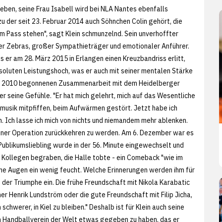
eben, seine Frau Isabell wird bei NLA Nantes ebenfalls
 zu der seit 23. Februar 2014 auch Söhnchen Colin gehört, die
em Pass stehen", sagt Klein schmunzelnd. Sein unverhoffter
der Zebras, großer Sympathieträger und emotionaler Anführer.
Als er am 28. März 2015 in Erlangen einen Kreuzbandriss erlitt,
bsoluten Leistungshoch, was er auch mit seiner mentalen Stärke
ng 2010 begonnenen Zusammenarbeit mit dem Heidelberger
er seine Gefühle. "Er hat mich gelehrt, mich auf das Wesentliche
nmusik mitpfiffen, beim Aufwärmen gestört. Jetzt habe ich
. Ich lasse ich mich von nichts und niemandem mehr ablenken.
 seiner Operation zurückkehren zu werden. Am 6. Dezember war es
blikumsliebling wurde in der 56. Minute eingewechselt und
n Kollegen begraben, die Halle tobte - ein Comeback "wie im
ine Augen ein wenig feucht. Welche Erinnerungen werden ihm für
 der Triumphe ein. Die frühe Freundschaft mit Nikola Karabatic
r Henrik Lundström oder die gute Freundschaft mit Filip Jicha,
chwerer, in Kiel zu bleiben." Deshalb ist für Klein auch seine
 Handballverein der Welt etwas gegeben zu haben, das er