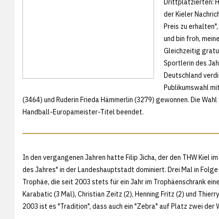
Drittplatzierten: 
der Kieler Nachric
Preis zu erhalten"
und bin froh, mein
Gleichzeitig gratu
Sportlerin des Jah
Deutschland verdie
Publikumswahl mit
(3464) und Ruderin Frieda Hämmerlin (3279) gewonnen. Die Wahl 
Handball-Europameister-Titel beendet.
In den vergangenen Jahren hatte Filip Jicha, der den THW Kiel i
des Jahres" in der Landeshauptstadt dominiert. Drei Mal in Fol
Trophäe, die seit 2003 stets für ein Jahr im Trophäenschrank e
Karabatic (3 Mal), Christian Zeitz (2), Henning Fritz (2) und Thie
2003 ist es "Tradition", dass auch ein "Zebra" auf Platz zwei der 