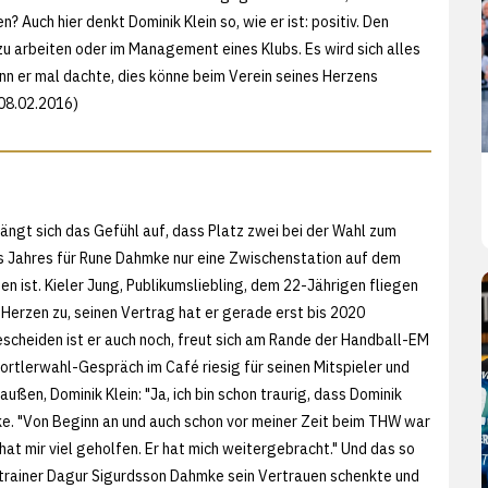
? Auch hier denkt Dominik Klein so, wie er ist: positiv. Den
n zu arbeiten oder im Management eines Klubs. Es wird sich alles
nn er mal dachte, dies könne beim Verein seines Herzens
 08.02.2016)
ängt sich das Gefühl auf, dass Platz zwei bei der Wahl zum
es Jahres für Rune Dahmke nur eine Zwischenstation auf dem
n ist. Kieler Jung, Publikumsliebling, dem 22-Jährigen fliegen
 Herzen zu, seinen Vertrag hat er gerade erst bis 2020
escheiden ist er auch noch, freut sich am Rande der Handball-EM
ortlerwahl-Gespräch im Café riesig für seinen Mitspieler und
außen, Dominik Klein: "Ja, ich bin schon traurig, dass Dominik
e. "Von Beginn an und auch schon vor meiner Zeit beim THW war
hat mir viel geholfen. Er hat mich weitergebracht." Und das so
trainer Dagur Sigurdsson Dahmke sein Vertrauen schenkte und