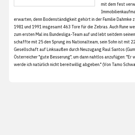
mit dem fest verw
Immobilienkaufma
erwarten, denn Bodenständigkeit gehört in der Familie Dahmke z
1981 und 1991 insgesamt 463 Tore für die Zebras. Auch Rune w
zum ersten Mal ins Bundesliga-Team auf und lebt seitdem seinen
schaffte mit 25 den Sprung ins Nationalteam, sein Sohn ist mi
Gesellschaft auf Linksaußen durch Neuzugang Raul Santos (Gu
Österreicher "gute Besserung", um dann nahtlos anzufügen: "Er 
werde ich natürlich nicht bereitwillig abgeben." (Von Tamo Schw