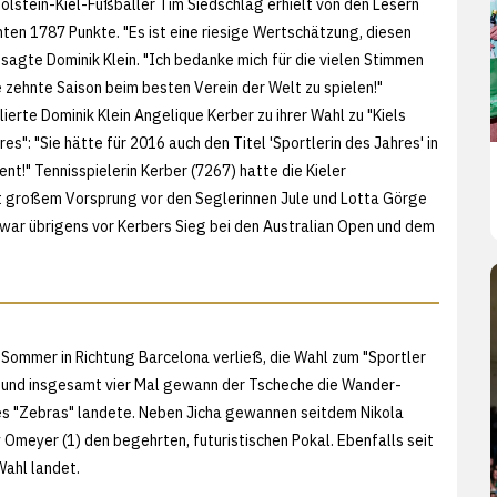
Holstein-Kiel-Fußballer Tim Siedschlag erhielt von den Lesern
hten 1787 Punkte. "Es ist eine riesige Wertschätzung, diesen
, sagte Dominik Klein. "Ich bedanke mich für die vielen Stimmen
e zehnte Saison beim besten Verein der Welt zu spielen!"
lierte Dominik Klein Angelique Kerber zu ihrer Wahl zu "Kiels
res": "Sie hätte für 2016 auch den Titel 'Sportlerin des Jahres' in
nt!" Tennisspielerin Kerber (7267) hatte die Kieler
 großem Vorsprung vor den Seglerinnen Jule und Lotta Görge
war übrigens vor Kerbers Sieg bei den Australian Open und dem
m Sommer in Richtung Barcelona verließ, die Wahl zum "Sportler
ge und insgesamt vier Mal gewann der Tscheche die Wander-
ines "Zebras" landete. Neben Jicha gewannen seitdem Nikola
rry Omeyer (1) den begehrten, futuristischen Pokal. Ebenfalls seit
Wahl landet.