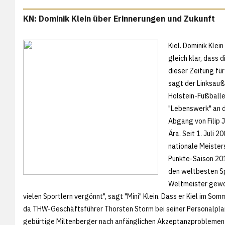
KN: Dominik Klein über Erinnerungen und Zukunft
Kiel. Dominik Kle
gleich klar, dass 
dieser Zeitung für
sagt der Linksauß
Holstein-Fußballe
"Lebenswerk" an d
Abgang von Filip 
Ära. Seit 1. Juli 
nationale Meisters
Punkte-Saison 201
den weltbesten Sp
Weltmeister gewor
vielen Sportlern vergönnt", sagt "Mini" Klein. Dass er Kiel im So
da THW-Geschäftsführer Thorsten Storm bei seiner Personalplan
gebürtige Miltenberger nach anfänglichen Akzeptanzproblemen m