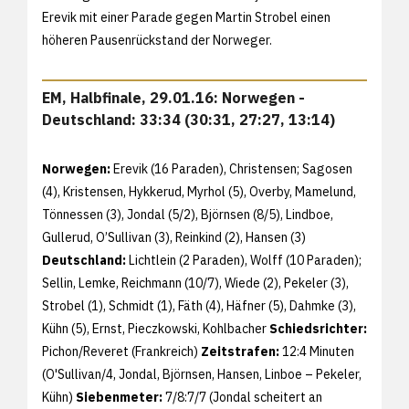
Erevik mit einer Parade gegen Martin Strobel einen
höheren Pausenrückstand der Norweger.
EM, Halbfinale, 29.01.16: Norwegen -
Deutschland: 33:34 (30:31, 27:27, 13:14)
Norwegen:
Erevik (16 Paraden), Christensen; Sagosen
(4), Kristensen, Hykkerud, Myrhol (5), Overby, Mamelund,
Tönnessen (3), Jondal (5/2), Björnsen (8/5), Lindboe,
Gullerud, O’Sullivan (3), Reinkind (2), Hansen (3)
Deutschland:
Lichtlein (2 Paraden), Wolff (10 Paraden);
Sellin, Lemke, Reichmann (10/7), Wiede (2), Pekeler (3),
Strobel (1), Schmidt (1), Fäth (4), Häfner (5), Dahmke (3),
Kühn (5), Ernst, Pieczkowski, Kohlbacher
Schiedsrichter:
Pichon/Reveret (Frankreich)
Zeitstrafen:
12:4 Minuten
(O'Sullivan/4, Jondal, Björnsen, Hansen, Linboe – Pekeler,
Kühn)
Siebenmeter:
7/8:7/7 (Jondal scheitert an