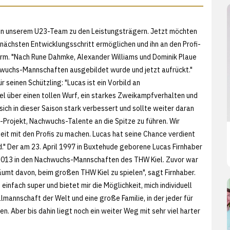
 in unserem U23-Team zu den Leistungsträgern. Jetzt möchten
 nächsten Entwicklungsschritt ermöglichen und ihn an den Profi-
rm. "Nach Rune Dahmke, Alexander Williams und Dominik Plaue
achwuchs-Mannschaften ausgebildet wurde und jetzt aufrückt."
seinen Schützling: "Lucas ist ein Vorbild an
iel über einen tollen Wurf, ein starkes Zweikampfverhalten und
sich in dieser Saison stark verbessert und sollte weiter daran
-Projekt, Nachwuchs-Talente an die Spitze zu führen. Wir
rbeit mit den Profis zu machen. Lucas hat seine Chance verdient
nd." Der am 23. April 1997 in Buxtehude geborene Lucas Firnhaber
t 2013 in den Nachwuchs-Mannschaften des THW Kiel. Zuvor war
räumt davon, beim großen THW Kiel zu spielen", sagt Firnhaber.
 einfach super und bietet mir die Möglichkeit, mich individuell
lmannschaft der Welt und eine große Familie, in der jeder für
en. Aber bis dahin liegt noch ein weiter Weg mit sehr viel harter