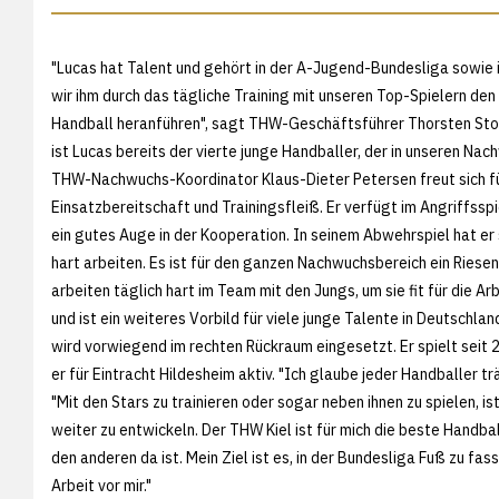
"Lucas hat Talent und gehört in der A-Jugend-Bundesliga sowie
wir ihm durch das tägliche Training mit unseren Top-Spielern den
Handball heranführen", sagt THW-Geschäftsführer Thorsten Sto
ist Lucas bereits der vierte junge Handballer, der in unseren N
THW-Nachwuchs-Koordinator Klaus-Dieter Petersen freut sich für 
Einsatzbereitschaft und Trainingsfleiß. Er verfügt im Angriffssp
ein gutes Auge in der Kooperation. In seinem Abwehrspiel hat er 
hart arbeiten. Es ist für den ganzen Nachwuchsbereich ein Riesen
arbeiten täglich hart im Team mit den Jungs, um sie fit für die A
und ist ein weiteres Vorbild für viele junge Talente in Deutschla
wird vorwiegend im rechten Rückraum eingesetzt. Er spielt sei
er für Eintracht Hildesheim aktiv. "Ich glaube jeder Handballer t
"Mit den Stars zu trainieren oder sogar neben ihnen zu spielen, ist
weiter zu entwickeln. Der THW Kiel ist für mich die beste Handbal
den anderen da ist. Mein Ziel ist es, in der Bundesliga Fuß zu fass
Arbeit vor mir."