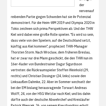
der
nervenauf
reibenden Partie gegen Schweden hat sie ihr Potenzial
demonstriert. Für die Heim-WM 2019 und Olympia 2020 in
Tokio zeichnen sich prima Perspektiven ab. Und der THW
Kiel wird dabei eine große Rolle spielen. "Es wird so sein,
dass viele von den Spielern, auf die Deutschland setzt,
künftig aus Kiel kommen", prophezeit THW-Manager
Thorsten Storm. Nach Wroclaw, dem früheren Breslau,
hat er zwar nur drei Mann geschickt, die den THW nun im
16er-Kader von Bundestrainer Dagur Sigurdsson
vertreten: die Rückraumspieler Steffen Weinhold (29,
rechts) und Christian Dissinger (24, links) sowie den
Linksaußen Dahmke, 22. Aber im Sommer wechselt der
bei der EM bislang herausragende Torwart Andreas
Wolff, 24, von der HSG Wetzlar nach Kiel; und bis dahin
dürfte auch der deutsche Abwehrchef und Kreisläufer
Patrick Wiencek, 26, von seinem Kreuzbandriss erholt