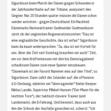
Sigurdsson beim Match der Dänen gegen Schweden in
der Jahrhunderthalle auf der Tribüne, analysiert den
Gegner. Nur 20 Stunden später müssen die Dänen schon
wieder antreten - gegen Deutschland. Ein Nachteil.
Dänemarks Nationaltrainer Gudmundur Gudmundsson
zürnt ob der ungleichen Regenerationszeiten: "Das ist
eine unglaubliche Geschichte, das ist unfair." Sigurdsson
kann da kaum widersprechen. "Ja, das ist ein Vorteil für
uns. Aber die Zeit seit Sonntag brauchen wir auch." Zeit,
um vor dem Kräftemessen mit den bis Dienstagabend
schadlosen Dänen zwei neue Spieler einzubauen.
"Dänemark ist der Favorit Nummer eins auf den Titel", so
Sigurdsson. Dann zählt der Isländer auf: die offensive
6:0-Deckung, dahinter ein "überragender" Kieler Keeper
Niklas Landin, Superstar Mikkel Hansen ("Der Mann für die
leichten Tore"), der taktisch clevere Trainer (und
Landsmann), die Erfahrung. Und beweist, dass auch aus
ihm der Schock der Ausfälle gewichen ist, scherzt: "Ich