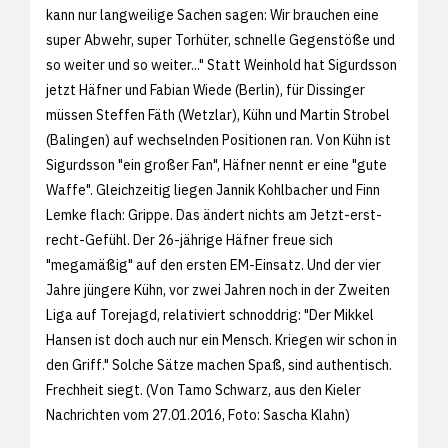
kann nur langweilige Sachen sagen: Wir brauchen eine
super Abwehr, super Torhüter, schnelle Gegenstöße und
so weiter und so weiter..." Statt Weinhold hat Sigurdsson
jetzt Häfner und Fabian Wiede (Berlin), für Dissinger
müssen Steffen Fäth (Wetzlar), Kühn und Martin Strobel
(Balingen) auf wechselnden Positionen ran. Von Kühn ist
Sigurdsson "ein großer Fan", Häfner nennt er eine "gute
Waffe". Gleichzeitig liegen Jannik Kohlbacher und Finn
Lemke flach: Grippe. Das ändert nichts am Jetzt-erst-
recht-Gefühl. Der 26-jährige Häfner freue sich
"megamäßig" auf den ersten EM-Einsatz. Und der vier
Jahre jüngere Kühn, vor zwei Jahren noch in der Zweiten
Liga auf Torejagd, relativiert schnoddrig: "Der Mikkel
Hansen ist doch auch nur ein Mensch. Kriegen wir schon in
den Griff." Solche Sätze machen Spaß, sind authentisch.
Frechheit siegt. (Von Tamo Schwarz, aus den
Kieler
Nachrichten vom 27.01.2016, Foto:
Sascha Klahn)