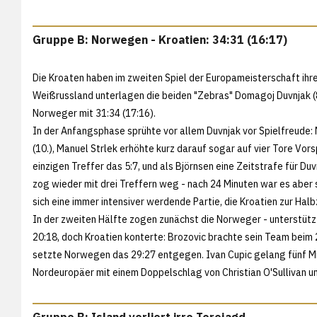
Gruppe B: Norwegen - Kroatien: 34:31 (16:17)
Die Kroaten haben im zweiten Spiel der Europameisterschaft ih
Weißrussland unterlagen die beiden "Zebras" Domagoj Duvnjak (8
Norweger mit 31:34 (17:16).
In der Anfangsphase sprühte vor allem Duvnjak vor Spielfreude: M
(10.), Manuel Strlek erhöhte kurz darauf sogar auf vier Tore Vo
einzigen Treffer das 5:7, und als Björnsen eine Zeitstrafe für D
zog wieder mit drei Treffern weg - nach 24 Minuten war es aber 
sich eine immer intensiver werdende Partie, die Kroatien zur Halb
In der zweiten Hälfte zogen zunächst die Norweger - unterstützt
20:18, doch Kroatien konterte: Brozovic brachte sein Team beim 2
setzte Norwegen das 29:27 entgegen. Ivan Cupic gelang fünf Mi
Nordeuropäer mit einem Doppelschlag von Christian O'Sullivan un
Gruppe B: Island verliert irre Torejagd