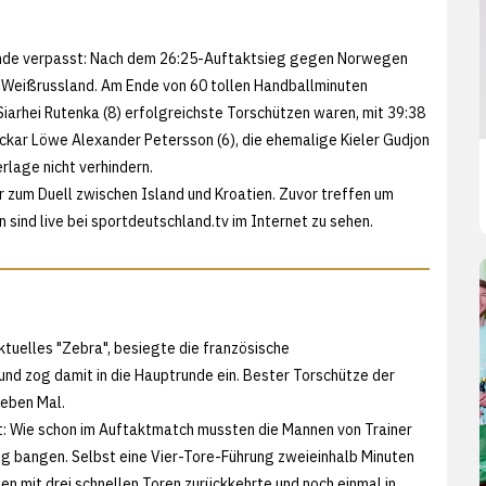
trunde verpasst: Nach dem 26:25-Auftaktsieg gegen Norwegen
n Weißrussland. Am Ende von 60 tollen Handballminuten
iarhei Rutenka (8) erfolgreichste Torschützen waren, mit 39:38
eckar Löwe Alexander Petersson (6), die ehemalige Kieler Gudjon
rlage nicht verhindern.
zum Duell zwischen Island und Kroatien. Zuvor treffen um
 sind live bei
sportdeutschland.tv im Internet zu sehen.
ktuelles "Zebra", besiegte die französische
und zog damit in die Hauptrunde ein. Bester Torschütze der
ieben Mal.
 Wie schon im Auftaktmatch mussten die Mannen von Trainer
g bangen. Selbst eine Vier-Tore-Führung zweieinhalb Minuten
en mit drei schnellen Toren zurückkehrte und noch einmal in