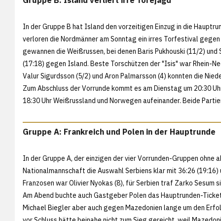
In der Gruppe B hat Island den vorzeitigen Einzug in die Haup
verloren die Nordmänner am Sonntag ein irres Torfestival gege
gewannen die Weißrussen, bei denen Baris Pukhouski (11/2) und S
(17:18) gegen Island. Beste Torschützen der "Isis" war Rhein-N
Valur Sigurdsson (5/2) und Aron Palmarsson (4) konnten die Niede
Zum Abschluss der Vorrunde kommt es am Dienstag um 20:30 Uhr 
18:30 Uhr Weißrussland und Norwegen aufeinander. Beide Partien
Gruppe A: Frankreich und Polen in der Hauptrunde
In der Gruppe A, der einzigen der vier Vorrunden-Gruppen ohne a
Nationalmannschaft die Auswahl Serbiens klar mit 36:26 (19:16) 
Franzosen war Olivier Nyokas (8), für Serbien traf Zarko Sesum s
Am Abend buchte auch Gastgeber Polen das Hauptrunden-Ticket:
Michael Biegler aber auch gegen Mazedonien lange um den Erfol
vor Schluss hätte beinahe nicht zum Sieg gereicht, weil Mazedoni