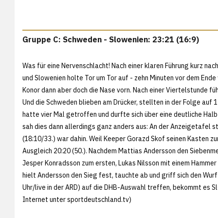
Gruppe C: Schweden - Slowenien: 23:21 (16:9)
Was für eine Nervenschlacht! Nach einer klaren Führung kurz nac
und Slowenien holte Tor um Tor auf - zehn Minuten vor dem Ende 
Konor dann aber doch die Nase vorn. Nach einer Viertelstunde füh
Und die Schweden blieben am Drücker, stellten in der Folge auf 1
hatte vier Mal getroffen und durfte sich über eine deutliche Ha
sah dies dann allerdings ganz anders aus: An der Anzeigetafel s
(18:10/33.) war dahin. Weil Keeper Gorazd Skof seinen Kasten z
Ausgleich 20:20 (50.). Nachdem Mattias Andersson den Siebenmet
Jesper Konradsson zum ersten, Lukas Nilsson mit einem Hammer 
hielt Andersson den Sieg fest, tauchte ab und griff sich den Wu
Uhr/live in der ARD) auf die DHB-Auswahl treffen, bekommt es Slo
Internet unter
sportdeutschland.tv)