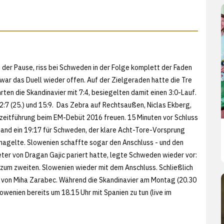
h der Pause, riss bei Schweden in der Folge komplett der Faden
war das Duell wieder offen. Auf der Zielgeraden hatte die Tre
rten die Skandinavier mit 7:4, besiegelten damit einen 3:0-Lauf.
2:7 (25.) und 15:9. Das Zebra auf Rechtsaußen, Niclas Ekberg,
lbzeitführung beim EM-Debüt 2016 freuen. 15 Minuten vor Schluss
tand ein 19:17 für Schweden, der klare Acht-Tore-Vorsprung
unagelte. Slowenien schaffte sogar den Anschluss - und den
er von Dragan Gajic pariert hatte, legte Schweden wieder vor:
zum zweiten. Slowenien wieder mit dem Anschluss. Schließlich
rf von Miha Zarabec. Während die Skandinavier am Montag (20.30
wenien bereits um 18.15 Uhr mit Spanien zu tun (live im