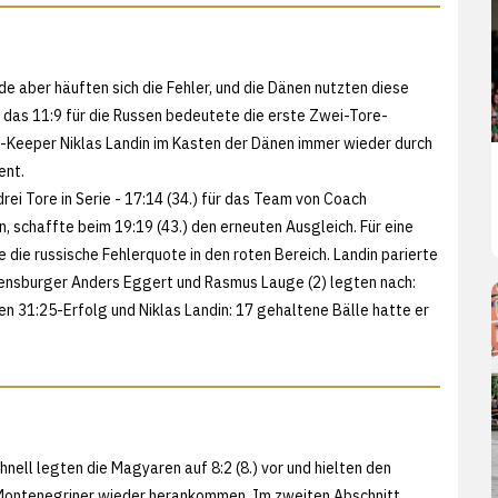
de aber häuften sich die Fehler, und die Dänen nutzten diese
, das 11:9 für die Russen bedeutete die erste Zwei-Tore-
HW-Keeper Niklas Landin im Kasten der Dänen immer wieder durch
ent.
ei Tore in Serie - 17:14 (34.) für das Team von Coach
schaffte beim 19:19 (43.) den erneuten Ausgleich. Für eine
e die russische Fehlerquote in den roten Bereich. Landin parierte
lensburger Anders Eggert und Rasmus Lauge (2) legten nach:
en 31:25-Erfolg und Niklas Landin: 17 gehaltene Bälle hatte er
nell legten die Magyaren auf 8:2 (8.) vor und hielten den
 Montenegriner wieder herankommen. Im zweiten Abschnitt