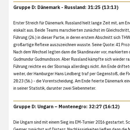
Gruppe D: Dänemark - Russland: 31:25 (13:13)
Erster Streich für Dänemark. Russland hielt lange Zeit mit, am En
eiskalt aus. Beide Teams marschierten zunächst im Gleichschritt
Führung (26.) in dieser Partie, in deren erstem Abschnitt sich T
großartige Reflexe auszuzeichnen wusste. Seine Quote: 41 Proz
Nach dem Wechsel legten dann die Skandinavier vor, markierten dr
Gudmundur Gudmundsson. Aber Russland kämpfte sich wieder ran, 
Führung reichte es der Sbornaja allerdings nicht. Am Ende driftet
weiter, der Hamburger Hans Lindberg traf per Gegenstoß, die F
28:23 (56.) - die Vorentscheidung. Am Ende feierte Dänemark ein
in seiner Statistik, darunter zwei Siebenmeter.
Gruppe D: Ungarn – Montenegro: 32:27 (16:12)
Die Ungarn sind mit einem Sieg ins EM-Turnier 2016 gestartet. Sch
Gegner zunächst auf Distanz. Nachlässigkeiten ließen dann die