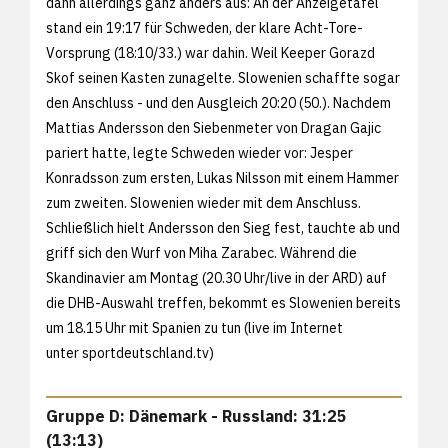
dann allerdings ganz anders aus: An der Anzeigetafel
stand ein 19:17 für Schweden, der klare Acht-Tore-
Vorsprung (18:10/33.) war dahin. Weil Keeper Gorazd
Skof seinen Kasten zunagelte. Slowenien schaffte sogar
den Anschluss - und den Ausgleich 20:20 (50.). Nachdem
Mattias Andersson den Siebenmeter von Dragan Gajic
pariert hatte, legte Schweden wieder vor: Jesper
Konradsson zum ersten, Lukas Nilsson mit einem Hammer
zum zweiten. Slowenien wieder mit dem Anschluss.
Schließlich hielt Andersson den Sieg fest, tauchte ab und
griff sich den Wurf von Miha Zarabec. Während die
Skandinavier am Montag (20.30 Uhr/live in der ARD) auf
die DHB-Auswahl treffen, bekommt es Slowenien bereits
um 18.15 Uhr mit Spanien zu tun (live im Internet
unter
sportdeutschland.tv)
Gruppe D: Dänemark - Russland: 31:25
(13:13)