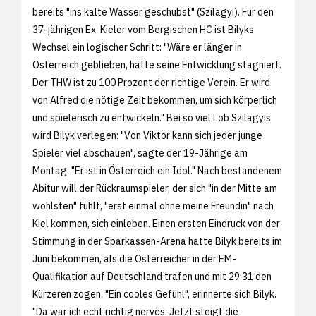
bereits "ins kalte Wasser geschubst" (Szilagyi). Für den
37-jährigen Ex-Kieler vom Bergischen HC ist Bilyks
Wechsel ein logischer Schritt: "Wäre er länger in
Österreich geblieben, hätte seine Entwicklung stagniert.
Der THW ist zu 100 Prozent der richtige Verein. Er wird
von Alfred die nötige Zeit bekommen, um sich körperlich
und spielerisch zu entwickeln." Bei so viel Lob Szilagyis
wird Bilyk verlegen: "Von Viktor kann sich jeder junge
Spieler viel abschauen", sagte der 19-Jährige am
Montag. "Er ist in Österreich ein Idol." Nach bestandenem
Abitur will der Rückraumspieler, der sich "in der Mitte am
wohlsten" fühlt, "erst einmal ohne meine Freundin" nach
Kiel kommen, sich einleben. Einen ersten Eindruck von der
Stimmung in der Sparkassen-Arena hatte Bilyk bereits im
Juni bekommen, als die Österreicher in der EM-
Qualifikation auf Deutschland trafen und mit 29:31 den
Kürzeren zogen. "Ein cooles Gefühl", erinnerte sich Bilyk.
"Da war ich echt richtig nervös. Jetzt steigt die