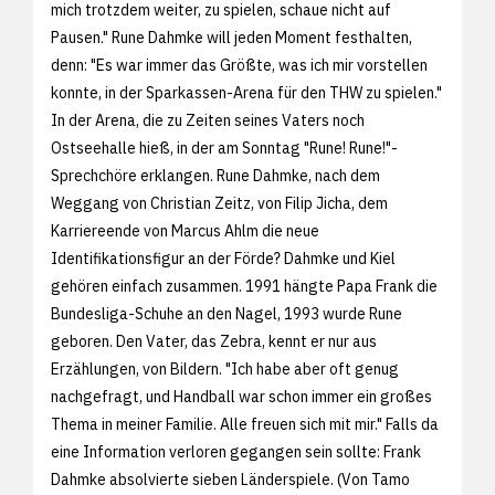
mich trotzdem weiter, zu spielen, schaue nicht auf
Pausen." Rune Dahmke will jeden Moment festhalten,
denn: "Es war immer das Größte, was ich mir vorstellen
konnte, in der Sparkassen-Arena für den THW zu spielen."
In der Arena, die zu Zeiten seines Vaters noch
Ostseehalle hieß, in der am Sonntag "Rune! Rune!"-
Sprechchöre erklangen. Rune Dahmke, nach dem
Weggang von Christian Zeitz, von Filip Jicha, dem
Karriereende von Marcus Ahlm die neue
Identifikationsfigur an der Förde? Dahmke und Kiel
gehören einfach zusammen. 1991 hängte Papa Frank die
Bundesliga-Schuhe an den Nagel, 1993 wurde Rune
geboren. Den Vater, das Zebra, kennt er nur aus
Erzählungen, von Bildern. "Ich habe aber oft genug
nachgefragt, und Handball war schon immer ein großes
Thema in meiner Familie. Alle freuen sich mit mir." Falls da
eine Information verloren gegangen sein sollte: Frank
Dahmke absolvierte sieben Länderspiele. (Von Tamo