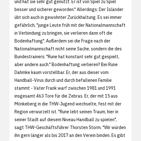
und hat sie sehr gut genutzt. Er ist von Spiel zu Spiel
besser und sicherer geworden." Allerdings: Der Isländer
übt sich auch in gewohnter Zurückhaltung. Es sei immer
gefährlich, "junge Leute früh mit der Nationalmannschaft
in Verbindung zu bringen, sie verlieren dann oft die
Bodenhaftung". Außerdem sei die Frage nach der
Nationalmannschaft nicht seine Sache, sondern die des
Bundestrainers: "Rune hat konstant sehr gut gespielt,
aber andere auch." Bodenhaftung verlieren? Bei Rune
Dahmke kaum vorstellbar. Er, der aus dieser vom
Handball-Virus durch und durch befallenen Familie
stammt - Vater Frank warf zwischen 1981 und 1991
insgesamt 463 Tore für die Zebras. Er, der mit 15 aus
Mönkeberg in die THW-Jugend wechselte, fest mit der
Region verwurzelt ist. "Rune lebt seinen Traum, hier in
seiner Stadt auf diesem Niveau Handball zu spielen",
sagt THW-Geschäftsführer Thorsten Storm. "Wir würden
ihn gern länger als bis 2017 an den Verein binden. Es gibt