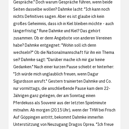
Gespräche." Doch warum Gespräche führen, wenn beide
Seiten dasselbe wollen? Dahmke lacht: "Ich kann noch
nichts Definitives sagen. Aber es ist glaube ich kein
großes Geheimnis, dass ich in Kiel bleiben möchte - auch
längerfristig." Rune Dahmke und Kiel? Das gehört
zusammen. Ob er denn Angebote von anderen Vereinen
habe? Dahmke entgegnet: "Wohin soll ich denn
wechseln?" Ob die Nationalmannschaft für ihn ein Thema
sei? Dahmke sagt: "Darüber mache ich mir gar keine
Gedanken." Nach einer kurzen Pause schiebt er hinterher:
"Ich würde mich unglaublich freuen, wenn Dagur
Sigurdsson anruft." Gestern trainierten Dahmke und Co.
nur vormittags, die anschließende Pause kam dem 22-
Jährigen ganz gelegen, der am Sonntag einen
Pferdekuss als Souvenir aus der letzten Spielminute
mitnahm. Ab morgen (20.15 Uhr), wenn der THW bei Frisch
Auf Göppingen antritt, bekommt Dahmke immerhin
Unterstützung von Neuzugang Dragos Oprea. "Ich freue