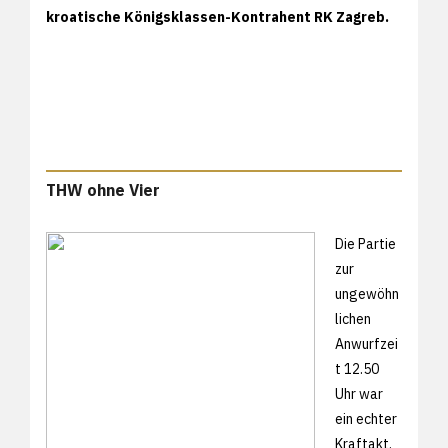
kroatische Königsklassen-Kontrahent RK Zagreb.
THW ohne Vier
Die Partie
zur
ungewöhn
lichen
Anwurfzei
t 12.50
Uhr war
ein echter
Kraftakt.