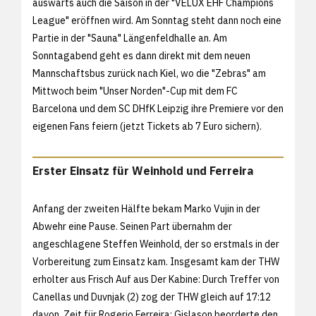
auswärts auch die Saison in der "VELUX EHF Champions
League" eröffnen wird. Am Sonntag steht dann noch eine
Partie in der "Sauna" Längenfeldhalle an. Am
Sonntagabend geht es dann direkt mit dem neuen
Mannschaftsbus zurück nach Kiel, wo die "Zebras" am
Mittwoch beim "Unser Norden"-Cup mit dem FC
Barcelona und dem SC DHfK Leipzig ihre Premiere vor den
eigenen Fans feiern (
jetzt Tickets ab 7 Euro sichern).
Erster Einsatz für Weinhold und Ferreira
Anfang der zweiten Hälfte bekam Marko Vujin in der
Abwehr eine Pause. Seinen Part übernahm der
angeschlagene Steffen Weinhold, der so erstmals in der
Vorbereitung zum Einsatz kam. Insgesamt kam der THW
erholter aus Frisch Auf aus Der Kabine: Durch Treffer von
Canellas und Duvnjak (2) zog der THW gleich auf 17:12
davon. Zeit für Rogerio Ferreira: Gislason beorderte den