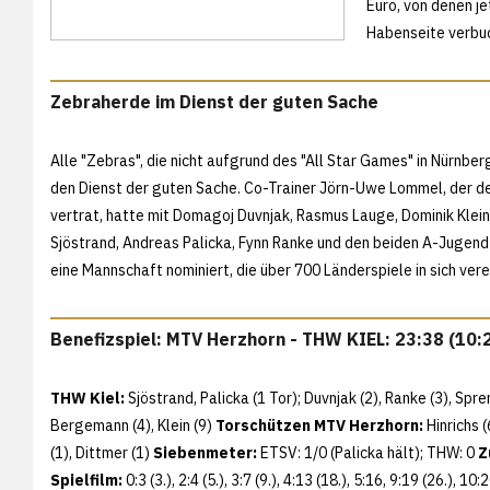
Euro, von denen je
Habenseite verbu
Zebraherde im Dienst der guten Sache
Alle "Zebras", die nicht aufgrund des "All Star Games" in Nürnberg
den Dienst der guten Sache. Co-Trainer Jörn-Uwe Lommel, der den
vertrat, hatte mit Domagoj Duvnjak, Rasmus Lauge, Dominik Klein
Sjöstrand, Andreas Palicka, Fynn Ranke und den beiden A-Jugen
eine Mannschaft nominiert, die über 700 Länderspiele in sich vere
Benefizspiel: MTV Herzhorn - THW KIEL: 23:38 (10:
THW Kiel:
Sjöstrand, Palicka (1 Tor); Duvnjak (2), Ranke (3), Spre
Bergemann (4), Klein (9)
Torschützen MTV Herzhorn:
Hinrichs 
(1), Dittmer (1)
Siebenmeter:
ETSV: 1/0 (Palicka hält); THW: 0
Z
Spielfilm:
0:3 (3.), 2:4 (5.), 3:7 (9.), 4:13 (18.), 5:16, 9:19 (26.), 1