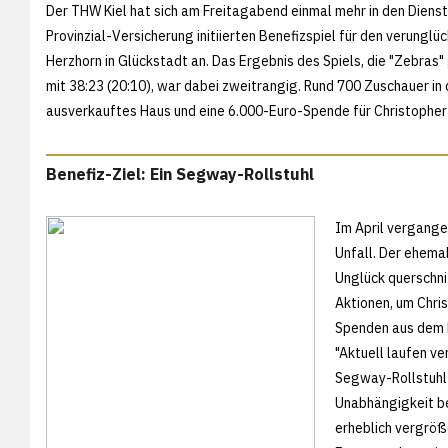
Der THW Kiel hat sich am Freitagabend einmal mehr in den Dienst
Provinzial-Versicherung initiierten Benefizspiel für den verung
Herzhorn in Glückstadt an. Das Ergebnis des Spiels, die "Zebra
mit 38:23 (20:10), war dabei zweitrangig. Rund 700 Zuschauer in 
ausverkauftes Haus und eine 6.000-Euro-Spende für Christopher
Benefiz-Ziel: Ein Segway-Rollstuhl
Im April vergange
Unfall. Der ehema
Unglück querschni
Aktionen, um Chris
Spenden aus dem 
"Aktuell laufen ve
Segway-Rollstuhl z
Unabhängigkeit b
erheblich vergröß