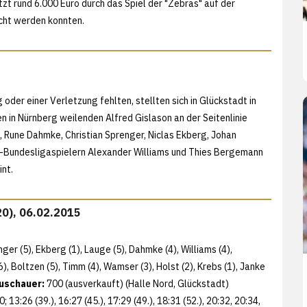
tzt rund 6.000 Euro durch das Spiel der "Zebras" auf der
cht werden konnten.
 oder einer Verletzung fehlten, stellten sich in Glückstadt in
 in Nürnberg weilenden Alfred Gislason an der Seitenlinie
, Rune Dahmke, Christian Sprenger, Niclas Ekberg, Johan
d-Bundesligaspielern Alexander Williams und Thies Bergemann
int.
20), 06.02.2015
nger (5), Ekberg (1), Lauge (5), Dahmke (4), Williams (4),
(6), Boltzen (5), Timm (4), Wamser (3), Holst (2), Krebs (1), Janke
uschauer:
700 (ausverkauft) (Halle Nord, Glückstadt)
0:20; 13:26 (39.), 16:27 (45.), 17:29 (49.), 18:31 (52.), 20:32, 20:34,