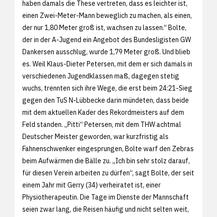
haben damals die These vertreten, dass es leichter ist,
einen Zwei-Meter-Mann beweglich zu machen, als einen,
der nur 1,80 Meter groß ist, wachsen zu lassen.“ Bolte,
der in der A-Jugend ein Angebot des Bundesligisten GW
Dankersen ausschlug, wurde 1,79 Meter groß. Und blieb
es. Weil Klaus-Dieter Petersen, mit dem er sich damals in
verschiedenen Jugendklassen maß, dagegen stetig
wuchs, trennten sich ihre Wege, die erst beim 24:21-Sieg
gegen den TuS N-Lübbecke darin mündeten, dass beide
mit dem aktuellen Kader des Rekordmeisters auf dem
Feld standen. „Pitti“ Petersen, mit dem THW achtmal
Deutscher Meister geworden, war kurzfristig als
Fahnenschwenker eingesprungen, Bolte warf den Zebras
beim Aufwärmen die Bälle zu. „Ich bin sehr stolz darauf,
für diesen Verein arbeiten zu dürfen“, sagt Bolte, der seit
einem Jahr mit Gerry (34) verheiratet ist, einer
Physiotherapeutin. Die Tage im Dienste der Mannschaft
seien zwar lang, die Reisen häufig und nicht selten weit,