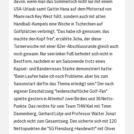
davon, wenn man das Sommerloch nicht nur mit einem
USA-Urlaub samt Gattin Hana auf dem Motorrad von
Miami nach Key West füllt, sondern auch mit alten
Handball-Kumpels eine Woche in Tschechien auf
Golfplätzen verbringt. "Das habe ich genossen, das
machte den Kopf frei", erzählte Jicha, der diese
Turnierwoche mit einer 82er-Abschlussrunde gleich auch
noch gewann. Nur sein linker Fuß befindet sich nicht in
Bestform, nachdem er am Saisonende trotz eines
Kapsel- und Bänderrisses Stärke demonstriert hatte:
"Beim Laufen habe ich noch Probleme, aber bis zum
Saisonstart dürfte das Thema erledigt sein." Der nach
eigener Einschätzung "leidenschaftliche Golf-Fan"
spielte gestern in Altenhof zwei Birdies und 38 Netto-
Punkte. Das reichte für sein Team THW Kiel mit Timm
Dannenberg, Gerhard Lütje und Professor Walter Jonat
jedoch nicht zum Gesamtsieg. Den sicherte sich mit 120
Nettopunkten die "SG Flensburg-Handewitt" mit Oliver