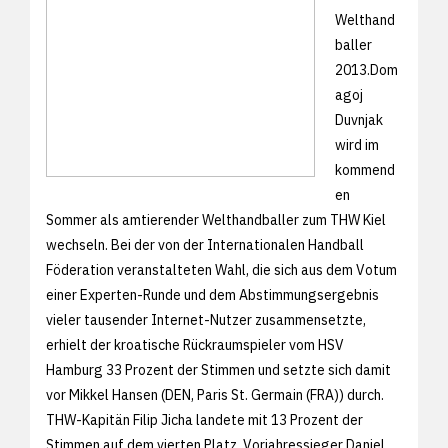
Welthand
baller
2013.
Dom
agoj
Duvnjak
wird im
kommend
en
Sommer als amtierender Welthandballer zum THW Kiel
wechseln. Bei der von der Internationalen Handball
Föderation veranstalteten Wahl, die sich aus dem Votum
einer Experten-Runde und dem Abstimmungsergebnis
vieler tausender Internet-Nutzer zusammensetzte,
erhielt der kroatische Rückraumspieler vom HSV
Hamburg 33 Prozent der Stimmen und setzte sich damit
vor Mikkel Hansen (DEN, Paris St. Germain (FRA)) durch.
THW-Kapitän Filip Jicha landete mit 13 Prozent der
Stimmen auf dem vierten Platz, Vorjahressieger Daniel