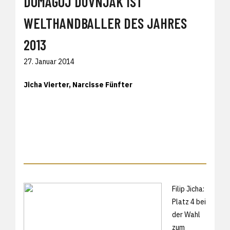
DOMAGOJ DUVNJAK IST
WELTHANDBALLER DES JAHRES
2013
27. Januar 2014
Jicha Vierter, Narcisse Fünfter
Filip Jicha:
Platz 4 bei
der Wahl
zum