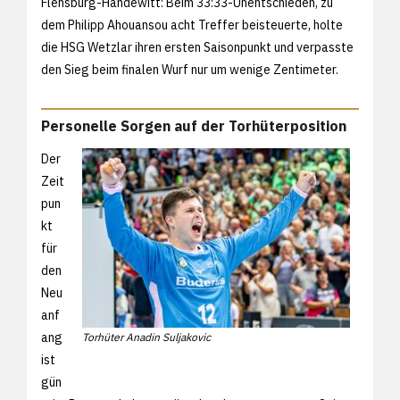
Flensburg-Handewitt: Beim 33:33-Unentschieden, zu
dem Philipp Ahouansou acht Treffer beisteuerte, holte
die HSG Wetzlar ihren ersten Saisonpunkt und verpasste
den Sieg beim finalen Wurf nur um wenige Zentimeter.
Personelle Sorgen auf der Torhüterposition
Der
Zeit
pun
kt
für
den
Neu
anf
ang
Torhüter Anadin Suljakovic
ist
gün