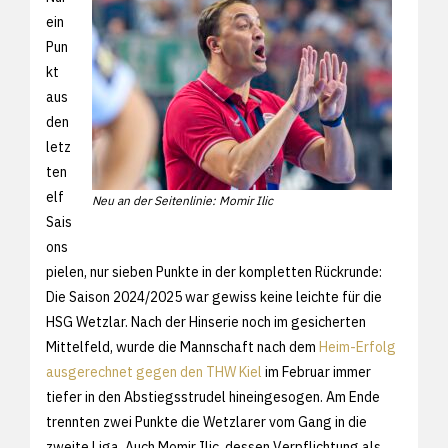
ein
Pun
kt
aus
den
letz
ten
elf
Neu an der Seitenlinie: Momir Ilic
Sais
ons
pielen, nur sieben Punkte in der kompletten Rückrunde:
Die Saison 2024/2025 war gewiss keine leichte für die
HSG Wetzlar. Nach der Hinserie noch im gesicherten
Mittelfeld, wurde die Mannschaft nach dem
Heim-Erfolg
ausgerechnet gegen den THW Kiel
im Februar immer
tiefer in den Abstiegsstrudel hineingesogen. Am Ende
trennten zwei Punkte die Wetzlarer vom Gang in die
zweite Liga. Auch Momir Ilic, dessen Verpflichtung als