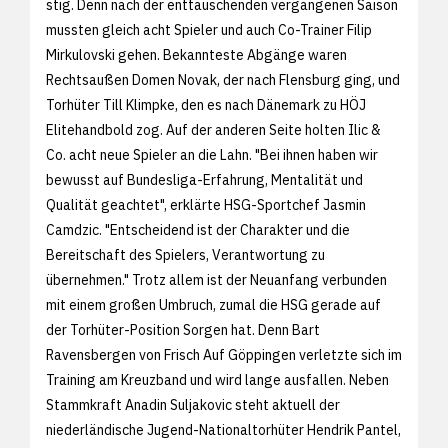
stig. Denn nach der enttäuschenden vergangenen Saison
mussten gleich acht Spieler und auch Co-Trainer Filip
Mirkulovski gehen. Bekannteste Abgänge waren
Rechtsaußen Domen Novak, der nach Flensburg ging, und
Torhüter Till Klimpke, den es nach Dänemark zu HÖJ
Elitehandbold zog. Auf der anderen Seite holten Ilic &
Co. acht neue Spieler an die Lahn. "Bei ihnen haben wir
bewusst auf Bundesliga-Erfahrung, Mentalität und
Qualität geachtet", erklärte HSG-Sportchef Jasmin
Camdzic. "Entscheidend ist der Charakter und die
Bereitschaft des Spielers, Verantwortung zu
übernehmen." Trotz allem ist der Neuanfang verbunden
mit einem großen Umbruch, zumal die HSG gerade auf
der Torhüter-Position Sorgen hat. Denn Bart
Ravensbergen von Frisch Auf Göppingen verletzte sich im
Training am Kreuzband und wird lange ausfallen. Neben
Stammkraft Anadin Suljakovic steht aktuell der
niederländische Jugend-Nationaltorhüter Hendrik Pantel,