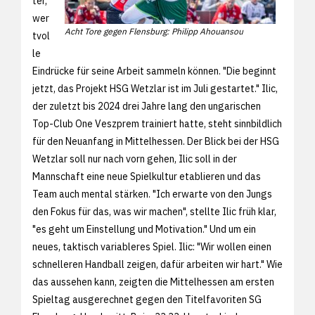
ter,
wer
Acht Tore gegen Flensburg: Philipp Ahouansou
tvol
le
Eindrücke für seine Arbeit sammeln können. "Die beginnt
jetzt, das Projekt HSG Wetzlar ist im Juli gestartet." Ilic,
der zuletzt bis 2024 drei Jahre lang den ungarischen
Top-Club One Veszprem trainiert hatte, steht sinnbildlich
für den Neuanfang in Mittelhessen. Der Blick bei der HSG
Wetzlar soll nur nach vorn gehen, Ilic soll in der
Mannschaft eine neue Spielkultur etablieren und das
Team auch mental stärken. "Ich erwarte von den Jungs
den Fokus für das, was wir machen", stellte Ilic früh klar,
"es geht um Einstellung und Motivation." Und um ein
neues, taktisch variableres Spiel. Ilic: "Wir wollen einen
schnelleren Handball zeigen, dafür arbeiten wir hart." Wie
das aussehen kann, zeigten die Mittelhessen am ersten
Spieltag ausgerechnet gegen den Titelfavoriten SG