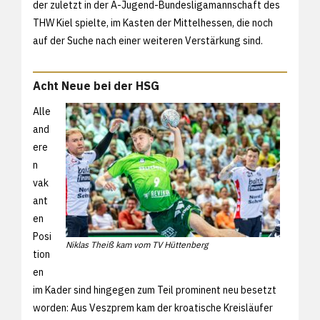
der zuletzt in der A-Jugend-Bundesligamannschaft des
THW Kiel spielte, im Kasten der Mittelhessen, die noch
auf der Suche nach einer weiteren Verstärkung sind.
Acht Neue bei der HSG
Alle
and
ere
n
vak
ant
en
Posi
Niklas Theiß kam vom TV Hüttenberg
tion
en
im Kader sind hingegen zum Teil prominent neu besetzt
worden: Aus Veszprem kam der kroatische Kreisläufer