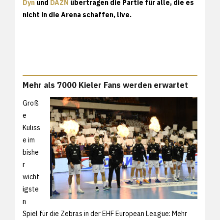
Dyn
und
DAZN
übertragen die Partie für alle, die es
nicht in die Arena schaffen, live.
Mehr als 7000 Kieler Fans werden erwartet
Groß
e
Kuliss
e im
bishe
r
wicht
igste
n
Spiel für die Zebras in der EHF European League: Mehr