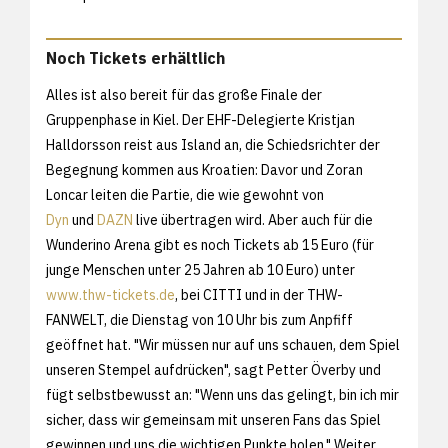
Noch Tickets erhältlich
Alles ist also bereit für das große Finale der
Gruppenphase in Kiel. Der EHF-Delegierte Kristjan
Halldorsson reist aus Island an, die Schiedsrichter der
Begegnung kommen aus Kroatien: Davor und Zoran
Loncar leiten die Partie, die wie gewohnt von
Dyn
und
DAZN
live übertragen wird. Aber auch für die
Wunderino Arena gibt es noch Tickets ab 15 Euro (für
junge Menschen unter 25 Jahren ab 10 Euro) unter
www.thw-tickets.de
, bei CITTI und in der THW-
FANWELT, die Dienstag von 10 Uhr bis zum Anpfiff
geöffnet hat. "Wir müssen nur auf uns schauen, dem Spiel
unseren Stempel aufdrücken", sagt Petter Överby und
fügt selbstbewusst an: "Wenn uns das gelingt, bin ich mir
sicher, dass wir gemeinsam mit unseren Fans das Spiel
gewinnen und uns die wichtigen Punkte holen." Weiter