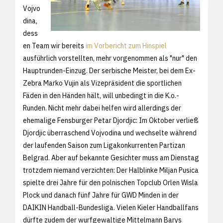
Vojvo
dina,
dess
en Team wir bereits
im Vorbericht zum Hinspiel
ausführlich vorstellten, mehr vorgenommen als "nur" den
Hauptrunden-Einzug. Der serbische Meister, bei dem Ex-
Zebra Marko Vujin als Vizepräsident die sportlichen
Fäden in den Händen hält, will unbedingt in die K.o.-
Runden. Nicht mehr dabei helfen wird allerdings der
ehemalige Fensburger Petar Djordjic: Im Oktober verließ
Djordjic überraschend Vojvodina und wechselte während
der laufenden Saison zum Ligakonkurrenten Partizan
Belgrad. Aber auf bekannte Gesichter muss am Dienstag
trotzdem niemand verzichten: Der Halblinke Miljan Pusica
spielte drei Jahre für den polnischen Topclub Orlen Wisla
Plock und danach fünf Jahre für GWD Minden in der
DAIKIN Handball-Bundesliga. Vielen Kieler Handballfans
dürfte zudem der wurfgewaltige Mittelmann Barys