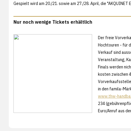
Gespielt wird am 20./21. sowie am 27./28. April, die "AKQUINET EH
Nur noch wenige Tickets erhältlich
Der freie Vorverk
Hochtouren - für d
Verkauf sind auss
Veranstaltung, Ka
Finals werden nich
kosten zwischen 4
Vorverkaufsstellen
in den famila-Mär
www.thw-handball
234 (gebührenpflic
Euro/Anruf aus de