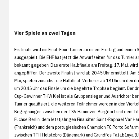
Vier Spiele an zwei Tagen
Erstmals wird ein Final-Four-Turnier an einem Freitag und einem
ausgespielt. Die EHF hat jetzt die Anwurfzeiten für das Turnier a
bekannt gegeben: Das erste Halbfinale am Freitag, 17. Mai, wird
angepfiffen. Der zweite Finalist wird ab 20.45 Uhr ermittelt. Am
Mai, spielen zunächst die Halbfinal-Verlierer ab 18 Uhr um den dr
um 20.45 Uhr das Finale um die begehrte Trophäe beginnt. Der d
Cup-Gewinner THW Kiel ist als Gruppensieger und Ausrichter bere
Tunrier qualifiziert, die weiteren Teilnehmer werden in den Viertel
Begegnungen zwischen der TSV Hannover-Burgdorf und dem Tit
Füchse Berlin, dem letztjährigen Finalsiten Saint-Raphaël Var Ha
(Frankreich) und dem portugiesischen Champion FC Porto Sofar
zwischen TTH Holstebro (Dänemark) und Grundfos Tatabánya (Un