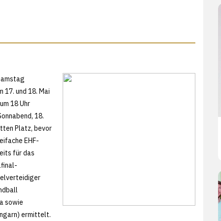
 Samstag
m 17. und 18. Mai
 um 18 Uhr
 Sonnabend, 18.
itten Platz, bevor
reifache EHF-
its für das
final-
elverteidiger
ndball
ma sowie
garn) ermittelt.