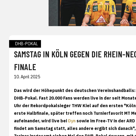
DHB-POKAL
SAMSTAG IN KÖLN GEGEN DIE RHEIN-NE
FINALE
10. April 2025
Das wird der Höhepunkt des deutschen Vereinshandballs:
DHB-Pokal. Fast 20.000 Fans werden live in der seit Mona
Uhr der Rekordpokalsieger THW Kiel auf den ersten "Kölne
erste Halbfinale, später treffen noch Turnierfavorit MT
aufeinander, wird live bei
Dyn
sowie im Free-TV in der ARD
findet am Samstag statt, alles andere ergibt sich danach", 
Trainer insgesamt sieben Mal den DHB-Pokal gewann, mit s