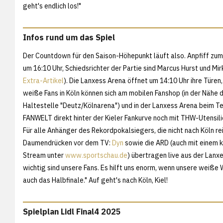
geht's endlich los!"
Infos rund um das Spiel
Der Countdown für den Saison-Höhepunkt läuft also. Anpfiff zum 
um 16:10 Uhr, Schiedsrichter der Partie sind Marcus Hurst und Mir
Extra-Artikel
). Die Lanxess Arena öffnet um 14:10 Uhr ihre Türen
weiße Fans in Köln können sich am mobilen Fanshop (in der Nähe 
Haltestelle "Deutz/Kölnarena") und in der Lanxess Arena beim 
FANWELT direkt hinter der Kieler Fankurve noch mit THW-Utensili
Für alle Anhänger des Rekordpokalsiegers, die nicht nach Köln re
Daumendrücken vor dem TV:
Dyn
sowie die ARD (auch mit einem 
Stream unter
www.sportschau.de
) übertragen live aus der Lanx
wichtig sind unsere Fans. Es hilft uns enorm, wenn unsere weiße
auch das Halbfinale." Auf geht's nach Köln, Kiel!
Spielplan Lidl Final4 2025