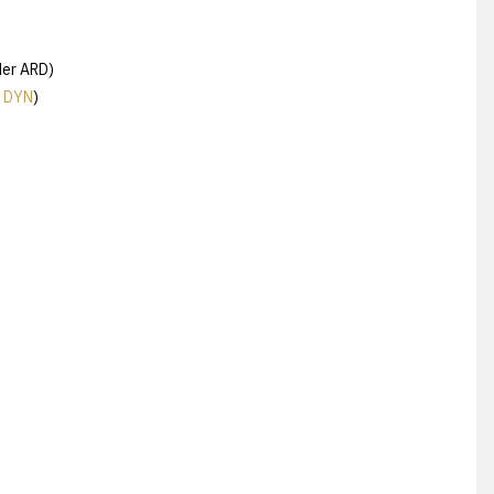
der ARD)
i
DYN
)