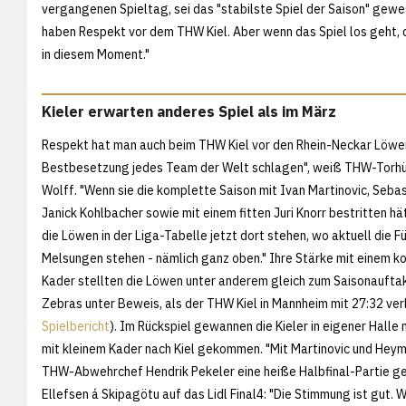
vergangenen Spieltag, sei das "stabilste Spiel der Saison" gewe
haben Respekt vor dem THW Kiel. Aber wenn das Spiel los geht, 
in diesem Moment."
Kieler erwarten anderes Spiel als im März
Respekt hat man auch beim THW Kiel vor den Rhein-Neckar Löwen.
Bestbesetzung jedes Team der Welt schlagen", weiß THW-Torh
Wolff. "Wenn sie die komplette Saison mit Ivan Martinovic, Seba
Janick Kohlbacher sowie mit einem fitten Juri Knorr bestritten h
die Löwen in der Liga-Tabelle jetzt dort stehen, wo aktuell die F
Melsungen stehen - nämlich ganz oben." Ihre Stärke mit einem 
Kader stellten die Löwen unter anderem gleich zum Saisonaufta
Zebras unter Beweis, als der THW Kiel in Mannheim mit 27:32 verl
Spielbericht
). Im Rückspiel gewannen die Kieler in eigener Halle 
mit kleinem Kader nach Kiel gekommen. "Mit Martinovic und Heym
THW-Abwehrchef Hendrik Pekeler eine heiße Halbfinal-Partie ge
Ellefsen á Skipagötu auf das Lidl Final4: "Die Stimmung ist gut.