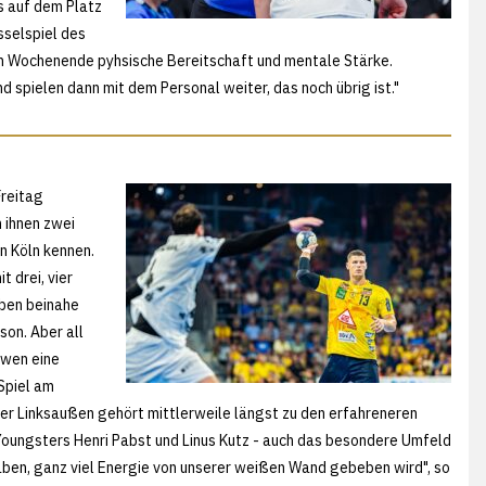
s auf dem Platz
üsselspiel des
d am Wochenende pyhsische Bereitschaft und mentale Stärke.
d spielen dann mit dem Personal weiter, das noch übrig ist."
Freitag
 ihnen zwei
n Köln kennen.
t drei, vier
aben beinahe
son. Aber all
öwen eine
Spiel am
ler Linksaußen gehört mittlerweile längst zu den erfahreneren
Youngsters Henri Pabst und Linus Kutz - auch das besondere Umfeld
t haben, ganz viel Energie von unserer weißen Wand gebeben wird", so