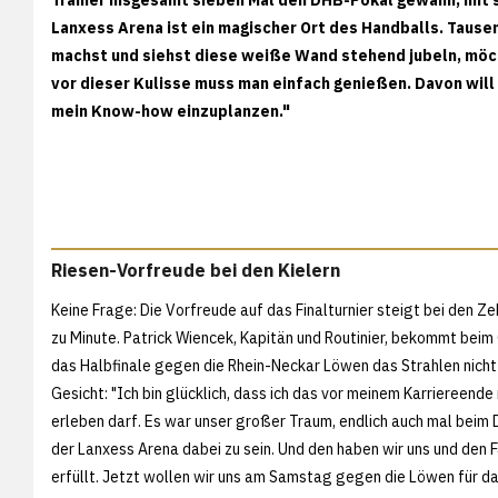
Lanxess Arena ist ein magischer Ort des Handballs. Tause
machst und siehst diese weiße Wand stehend jubeln, möch
vor dieser Kulisse muss man einfach genießen. Davon will
mein Know-how einzuplanzen."
Riesen-Vorfreude bei den Kielern
Keine Frage: Die Vorfreude auf das Finalturnier steigt bei den Z
zu Minute. Patrick Wiencek, Kapitän und Routinier, bekommt bei
das Halbfinale gegen die Rhein-Neckar Löwen das Strahlen nich
Gesicht: "Ich bin glücklich, dass ich das vor meinem Karriereende
erleben darf. Es war unser großer Traum, endlich auch mal beim 
der Lanxess Arena dabei zu sein. Und den haben wir uns und den F
erfüllt. Jetzt wollen wir uns am Samstag gegen die Löwen für da