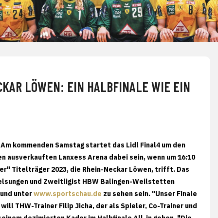
CKAR LÖWEN: EIN HALBFINALE WIE EIN
 Am kommenden Samstag startet das Lidl Final4 um den
ten ausverkauften Lanxess Arena dabei sein, wenn um 16:10
r" Titelträger 2023, die Rhein-Neckar Löwen, trifft. Das
 Melsungen und Zweitligist HBW Balingen-Weilstetten
 und unter
www.sportschau.de
zu sehen sein. "Unser Finale
will THW-Trainer Filip Jicha, der als Spieler, Co-Trainer und
einem dezimierten Kader im Halbfinale All-in gehen. "Die