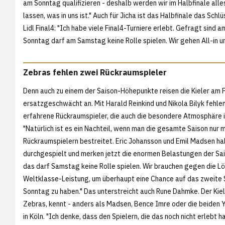
am Sonntag qualifizieren - deshalb werden wir im Halbfinale alle
lassen, was in uns ist." Auch für Jicha ist das Halbfinale das Schl
Lidl Final4: "Ich habe viele Final4-Turniere erlebt. Gefragt sin
Sonntag darf am Samstag keine Rolle spielen. Wir gehen All-in un
Zebras fehlen zwei Rückraumspieler
Denn auch zu einem der Saison-Höhepunkte reisen die Kieler am 
ersatzgeschwächt an. Mit Harald Reinkind und Nikola Bilyk fehlen
erfahrene Rückraumspieler, die auch die besondere Atmosphäre i
"Natürlich ist es ein Nachteil, wenn man die gesamte Saison nur mi
Rückraumspielern bestreitet. Eric Johansson und Emil Madsen h
durchgespielt und merken jetzt die enormen Belastungen der Sai
das darf Samstag keine Rolle spielen. Wir brauchen gegen die L
Weltklasse-Leistung, um überhaupt eine Chance auf das zweite 
Sonntag zu haben." Das unterstreicht auch Rune Dahmke. Der Kie
Zebras, kennt - anders als Madsen, Bence Imre oder die beiden 
in Köln. "Ich denke, dass den Spielern, die das noch nicht erleb