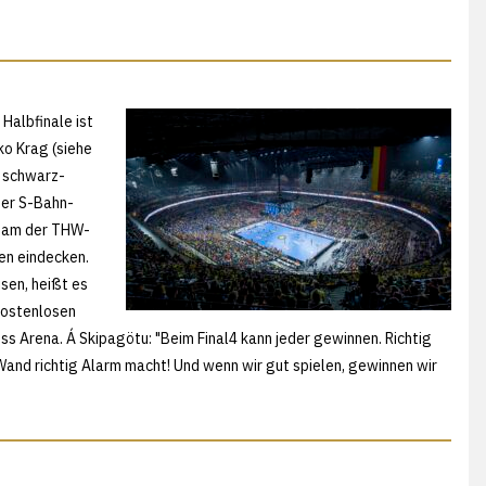
Halbfinale ist
ko Krag (siehe
, schwarz-
der S-Bahn-
Team der THW-
en eindecken.
isen, heißt es
kostenlosen
ess Arena. Á Skipagötu: "Beim Final4 kann jeder gewinnen. Richtig
 Wand richtig Alarm macht! Und wenn wir gut spielen, gewinnen wir