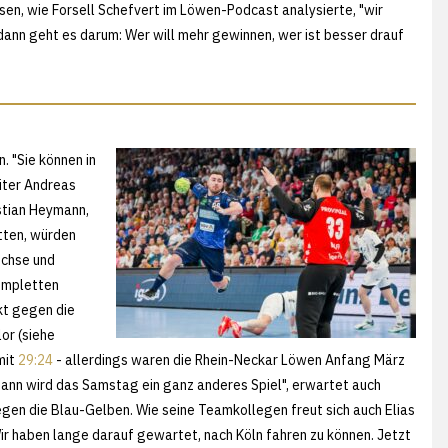
sen, wie Forsell Schefvert im Löwen-Podcast analysierte, "wir
dann geht es darum: Wer will mehr gewinnen, wer ist besser drauf
 "Sie können in
üter Andreas
stian Heymann,
ätten, würden
üchse und
kompletten
kt gegen die
or (siehe
mit
29:24
- allerdings waren die Rhein-Neckar Löwen Anfang März
ann wird das Samstag ein ganz anderes Spiel", erwartet auch
gen die Blau-Gelben. Wie seine Teamkollegen freut sich auch Elias
 Wir haben lange darauf gewartet, nach Köln fahren zu können. Jetzt