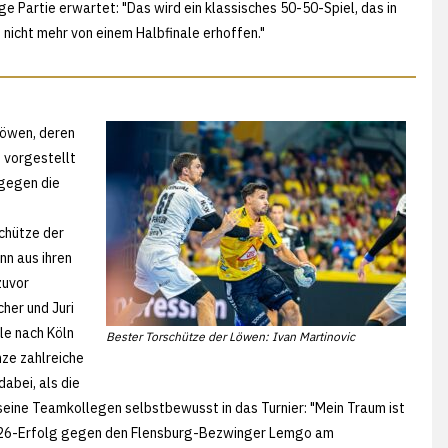
e Partie erwartet: "Das wird ein klassisches 50-50-Spiel, das in
nicht mehr von einem Halbfinale erhoffen."
Löwen, deren
 vorgestellt
 gegen die
Schütze der
n aus ihren
zuvor
her und Juri
le nach Köln
Bester Torschütze der Löwen: Ivan Martinovic
ze zahlreiche
abei, als die
 seine Teamkollegen selbstbewusst in das Turnier: "Mein Traum ist
 33:26-Erfolg gegen den Flensburg-Bezwinger Lemgo am