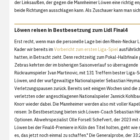
der Linksaußen, der gegen die Mannheimer Löwen eine richtig eng
beide Richtungen ausschlagen kann. Als Zuschauer kann man sich 
Löwen reisen in Bestbesetzung zum Lidl Final4
Erst recht, wenn man die personelle Lage bei den Rhein-Neckar 
Kader wir bereits im
Vorbericht zum ersten Liga-Spiel
ausführlich
hatten, in Betracht zieht. Denn rechtzeitig zum Pokal-Halbfinale
Zebras kehrten der im bisherigen Saisonverlauf so überragende
Rückraumspieler Ivan Martinovic, mit 131 Treffern bester Liga-
Löwen, und der wurfgewaltige Nationalspieler Sebastian Heyman
Verletzungspausen zurück. Bereits seit einigen Wochen sind die 
verletzten oder angeschlagenen Nationalspieler Jannick Kohlbac
Knorr wieder dabei. Die Mannheimer werden also mit voller Kapel
reisen: In Bestbesetzung bieten sich Löwen-Coach Sebastian Hin
Optionen. Abwehrspezialist Olle Forsell Schefvert, der 2023 mit d
Löwen bei der Final4-Premiere in Köln den Titel holten, geht wie
es, das jetzt noch einmal zu schaffen." Die Generalprobe, der