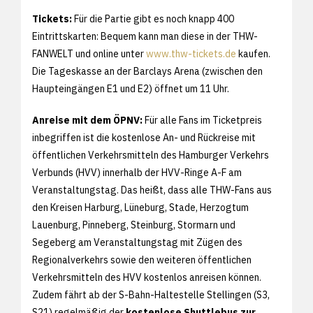
Tickets:
Für die Partie gibt es noch knapp 400
Eintrittskarten: Bequem kann man diese in der THW-
FANWELT und online unter
www.thw-tickets.de
kaufen.
Die Tageskasse an der Barclays Arena (zwischen den
Haupteingängen E1 und E2) öffnet um 11 Uhr.
Anreise mit dem ÖPNV:
Für alle Fans im Ticketpreis
inbegriffen ist die kostenlose An- und Rückreise mit
öffentlichen Verkehrsmitteln des Hamburger Verkehrs
Verbunds (HVV) innerhalb der HVV-Ringe A-F am
Veranstaltungstag. Das heißt, dass alle THW-Fans aus
den Kreisen Harburg, Lüneburg, Stade, Herzogtum
Lauenburg, Pinneberg, Steinburg, Stormarn und
Segeberg am Veranstaltungstag mit Zügen des
Regionalverkehrs sowie den weiteren öffentlichen
Verkehrsmitteln des HVV kostenlos anreisen können.
Zudem fährt ab der S-Bahn-Haltestelle Stellingen (S3,
S21) regelmäßig der
kostenlose Shuttlebus zur