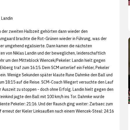
s Landin
n der zweiten Halbzeit gehörten dann wieder den
mgaard brachte die Rot-Grünen wieder in Führung, was der
ber umgehend egalisierte. Dann kamen die nächsten
en von Niklas Landin und der beweglichen, leidenschaftlich
r um den Mitteblock Wiencek/Pekeler: Landin hielt gegen
Ekberg traf zum 16:15. Dem SCM unterlief ein Fehler, Pekeler
 ein. Wenige Sekunden später klaute Rune Dahmke den Ball und
um 18:15 auf die Reise. SCM-Coach Wiegert versuchte den Lauf
er Auszeit zu stoppen - doch ohne Erfolg. Landin hielt gegen den
 Reinkind jagte den Ball mit 100 km/h ins Tor. Dahmke wurde
iente Pekeler: 21:16. Und der Rausch ging weiter: Zarbaec zum
 erneut der Kieler Linksaußen nach einem Wiencek-Steal: 24:16