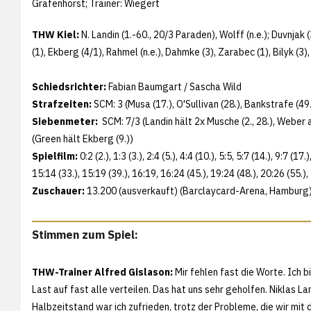
Grafenhorst; Trainer: Wiegert
THW Kiel:
N. Landin (1.-60., 20/3 Paraden), Wolff (n.e.); Duvnjak (
(1), Ekberg (4/1), Rahmel (n.e.), Dahmke (3), Zarabec (1), Bilyk (3),
Schiedsrichter:
Fabian Baumgart / Sascha Wild
Strafzeiten:
SCM: 3 (Musa (17.), O'Sullivan (28.), Bankstrafe (49.
Siebenmeter:
SCM: 7/3 (Landin hält 2x Musche (2., 28.), Weber a
(Green hält Ekberg (9.))
Spielfilm:
0:2 (2.), 1:3 (3.), 2:4 (5.), 4:4 (10.), 5:5, 5:7 (14.), 9:7 (17
15:14 (33.), 15:19 (39.), 16:19, 16:24 (45.), 19:24 (48.), 20:26 (55.),
Zuschauer:
13.200 (ausverkauft) (Barclaycard-Arena, Hamburg
Stimmen zum Spiel:
THW-Trainer Alfred Gislason:
Mir fehlen fast die Worte. Ich b
Last auf fast alle verteilen. Das hat uns sehr geholfen. Niklas 
Halbzeitstand war ich zufrieden, trotz der Probleme, die wir m