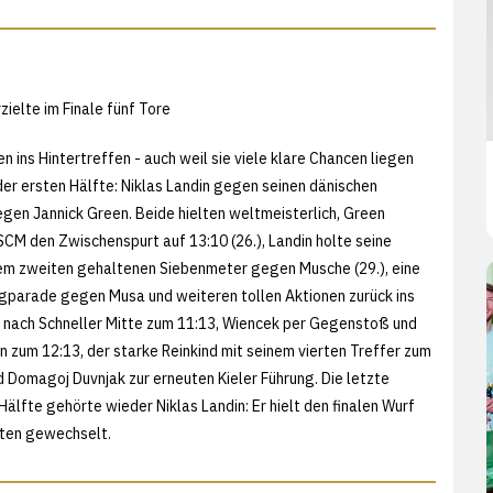
zielte im Finale fünf Tore
n ins Hintertreffen - auch weil sie viele klare Chancen liegen
der ersten Hälfte: Niklas Landin gegen seinen dänischen
gen Jannick Green. Beide hielten weltmeisterlich, Green
CM den Zwischenspurt auf 13:10 (26.), Landin holte seine
em zweiten gehaltenen Siebenmeter gegen Musche (29.), eine
gparade gegen Musa und weiteren tollen Aktionen zurück ins
af nach Schneller Mitte zum 11:13, Wiencek per Gegenstoß und
en zum 12:13, der starke Reinkind mit seinem vierten Treffer zum
d Domagoj Duvnjak zur erneuten Kieler Führung. Die letzte
Hälfte gehörte wieder Niklas Landin: Er hielt den finalen Wurf
iten gewechselt.