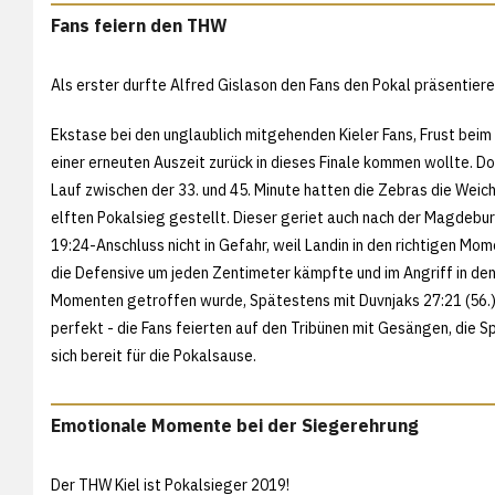
Fans feiern den THW
Als erster durfte Alfred Gislason den Fans den Pokal präsentier
Ekstase bei den unglaublich mitgehenden Kieler Fans, Frust beim
einer erneuten Auszeit zurück in dieses Finale kommen wollte. D
Lauf zwischen der 33. und 45. Minute hatten die Zebras die Weic
elften Pokalsieg gestellt. Dieser geriet auch nach der Magdebu
19:24-Anschluss nicht in Gefahr, weil Landin in den richtigen Mome
die Defensive um jeden Zentimeter kämpfte und im Angriff in den
Momenten getroffen wurde, Spätestens mit Duvnjaks 27:21 (56.)
perfekt - die Fans feierten auf den Tribünen mit Gesängen, die S
sich bereit für die Pokalsause.
Emotionale Momente bei der Siegerehrung
Der THW Kiel ist Pokalsieger 2019!