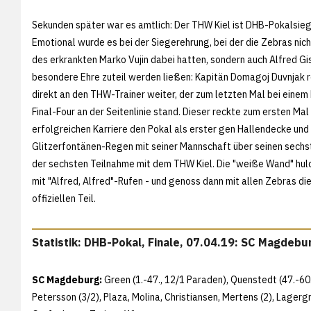
Sekunden später war es amtlich: Der THW Kiel ist DHB-Pokalsie
Emotional wurde es bei der Siegerehrung, bei der die Zebras nicht
des erkrankten Marko Vujin dabei hatten, sondern auch Alfred Gi
besondere Ehre zuteil werden ließen: Kapitän Domagoj Duvnjak r
direkt an den THW-Trainer weiter, der zum letzten Mal bei eine
Final-Four an der Seitenlinie stand. Dieser reckte zum ersten Mal 
erfolgreichen Karriere den Pokal als erster gen Hallendecke und 
Glitzerfontänen-Regen mit seiner Mannschaft über seinen sechs
der sechsten Teilnahme mit dem THW Kiel. Die "weiße Wand" hul
mit "Alfred, Alfred"-Rufen - und genoss dann mit allen Zebras di
offiziellen Teil.
Statistik: DHB-Pokal, Finale, 07.04.19: SC Magdebu
SC Magdeburg:
Green (1.-47., 12/1 Paraden), Quenstedt (47.-60.
Petersson (3/2), Plaza, Molina, Christiansen, Mertens (2), Lagergre