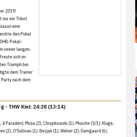
ger 2019!
 nur ein Trikot
slason eine
eichte den Pokal
m DHB-Pokal-
in seiner langen,
freute sich im
ten Triumph bei
digte dem Trainer
e Party nach dem
rg - THW Kiel: 24:28 (13:14)
, 4 Paraden); Musa (2), Chrapkowski (1), Musche (5/1), Kluge,
n (2), O'Sullivan (1), Bezjak (1), Weber (2), Damgaard (6),