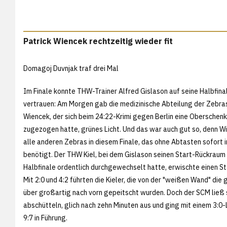
Patrick Wiencek rechtzeitig wieder fit
Domagoj Duvnjak traf drei Mal
Im Finale konnte THW-Trainer Alfred Gislason auf seine Halbfin
vertrauen: Am Morgen gab die medizinische Abteilung der Zebras
Wiencek, der sich beim 24:22-Krimi gegen Berlin eine Oberschen
zugezogen hatte, grünes Licht. Und das war auch gut so, denn 
alle anderen Zebras in diesem Finale, das ohne Abtasten sofort in
benötigt. Der THW Kiel, bei dem Gislason seinen Start-Rückraum
Halbfinale ordentlich durchgewechselt hatte, erwischte einen S
Mit 2:0 und 4:2 führten die Kieler, die von der "weißen Wand" die
über großartig nach vorn gepeitscht wurden. Doch der SCM ließ s
abschütteln, glich nach zehn Minuten aus und ging mit einem 3:0
9:7 in Führung.