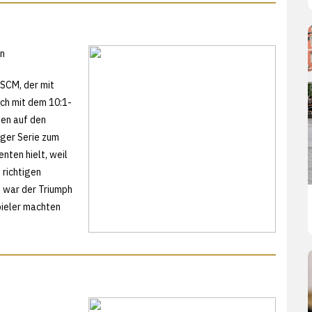
en
 SCM, der mit
och mit dem 10:1-
hen auf den
rger Serie zum
nten hielt, weil
 richtigen
 war der Triumph
pieler machten