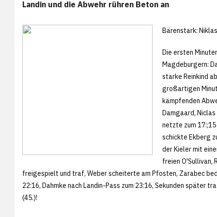
Landin und die Abwehr rühren Beton an
Bärenstark: Nikla
Die ersten Minute
Magdeburgern: Da
starke Reinkind a
großartigen Minut
kämpfenden Abweh
Damgaard, Niclas 
netzte zum 17:;15
schickte Ekberg z
der Kieler mit ein
freien O'Sullivan,
freigespielt und traf, Weber scheiterte am Pfosten, Zarabec bed
22:16, Dahmke nach Landin-Pass zum 23:16, Sekunden später traf
(45.)!