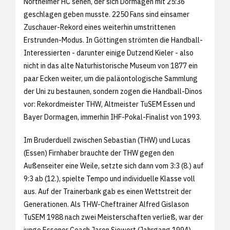
Northeimer HC sehen, der sich Dormagen mit 25:36
geschlagen geben musste. 2250 Fans sind einsamer
Zuschauer-Rekord eines weiterhin umstrittenen
Erstrunden-Modus. In Göttingen strömten die Handball-
Interessierten - darunter einige Dutzend Kieler - also
nicht in das alte Naturhistorische Museum von 1877 ein
paar Ecken weiter, um die paläontologische Sammlung
der Uni zu bestaunen, sondern zogen die Handball-Dinos
vor: Rekordmeister THW, Altmeister TuSEM Essen und
Bayer Dormagen, immerhin IHF-Pokal-Finalist von 1993.
Im Bruderduell zwischen Sebastian (THW) und Lucas
(Essen) Firnhaber brauchte der THW gegen den
Außenseiter eine Weile, setzte sich dann vom 3:3 (8.) auf
9:3 ab (12.), spielte Tempo und individuelle Klasse voll
aus. Auf der Trainerbank gab es einen Wettstreit der
Generationen. Als THW-Cheftrainer Alfred Gislason
TuSEM 1988 nach zwei Meisterschaften verließ, war der
junge Essener Coach Jaron Siewert (Jahrgang 1994)