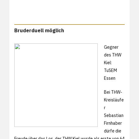
Bruderduell möglich
Gegner
des THW
Kiel:
TuSEM
Essen
Bei THW-
Kreisläufe
r
Sebastian
Firnhaber
dürfe die
Freude über das Los, der THW Kiel wurde als erste von 64