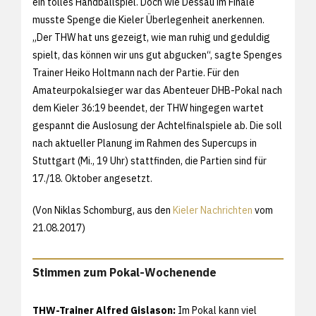
ein tolles Handballspiel. Doch wie Dessau im Finale
musste Spenge die Kieler Überlegenheit anerkennen.
„Der THW hat uns gezeigt, wie man ruhig und geduldig
spielt, das können wir uns gut abgucken“, sagte Spenges
Trainer Heiko Holtmann nach der Partie. Für den
Amateurpokalsieger war das Abenteuer DHB-Pokal nach
dem Kieler 36:19 beendet, der THW hingegen wartet
gespannt die Auslosung der Achtelfinalspiele ab. Die soll
nach aktueller Planung im Rahmen des Supercups in
Stuttgart (Mi., 19 Uhr) stattfinden, die Partien sind für
17./18. Oktober angesetzt.
(Von Niklas Schomburg, aus den
Kieler Nachrichten
vom
21.08.2017)
Stimmen zum Pokal-Wochenende
THW-Trainer Alfred Gislason:
Im Pokal kann viel