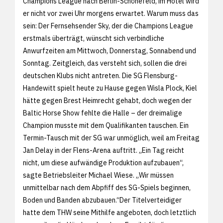
Champions League nach Berlin-Schönefeld, im Hotel wird
er nicht vor zwei Uhr morgens erwartet. Warum muss das
sein: Der Fernsehsender Sky, der die Champions League
erstmals überträgt, wünscht sich verbindliche
Anwurfzeiten am Mittwoch, Donnerstag, Sonnabend und
Sonntag. Zeitgleich, das versteht sich, sollen die drei
deutschen Klubs nicht antreten. Die SG Flensburg-
Handewitt spielt heute zu Hause gegen Wisla Plock, Kiel
hätte gegen Brest Heimrecht gehabt, doch wegen der
Baltic Horse Show fehlte die Halle – der dreimalige
Champion musste mit dem Qualifikanten tauschen. Ein
Termin-Tausch mit der SG war unmöglich, weil am Freitag
Jan Delay in der Flens-Arena auftritt. „Ein Tag reicht
nicht, um diese aufwändige Produktion aufzubauen“,
sagte Betriebsleiter Michael Wiese. „Wir müssen
unmittelbar nach dem Abpfiff des SG-Spiels beginnen,
Boden und Banden abzubauen.“Der Titelverteidiger
hatte dem THW seine Mithilfe angeboten, doch letztlich