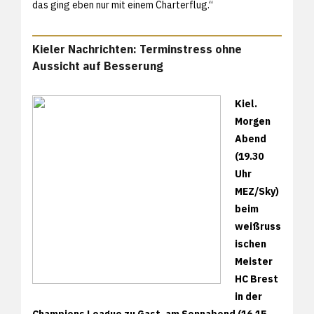
das ging eben nur mit einem Charterflug.“
Kieler Nachrichten: Terminstress ohne
Aussicht auf Besserung
Kiel.
Morgen
Abend
(19.30
Uhr
MEZ/Sky)
beim
weißruss
ischen
Meister
HC Brest
in der
Champions League zu Gast, am Sonnabend (16.15