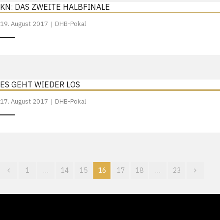
KN: DAS ZWEITE HALBFINALE
19. August 2017
DHB-Pokal
ES GEHT WIEDER LOS
17. August 2017
DHB-Pokal
1
…
14
15
16
17
18
…
23