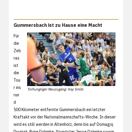
Gummersbach ist zu Hause eine Macht
Für
die
Zeb
ras
ist
die
Tou
r ins
Torhungriger Neuzugang: Kay Smits
run
d
500 Kilometer entfernte Gummersbach ein letzter
Kraftakt vor der Nationalmannschafts-Woche. In dieser
wird es still werden in Altenholz, denn bis auf Domagoj
Duvnjak, Rune Dahmke, Youngster Jesse Dahmke sowie