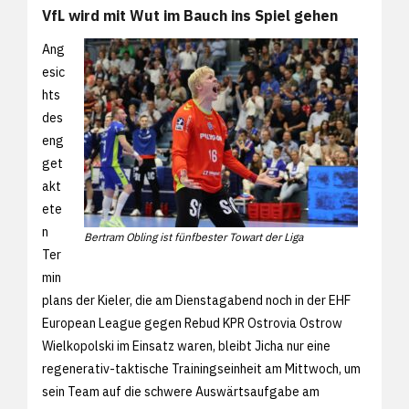
VfL wird mit Wut im Bauch ins Spiel gehen
Ang
esic
hts
des
eng
get
akt
ete
n
Bertram Obling ist fünfbester Towart der Liga
Ter
min
plans der Kieler, die am Dienstagabend noch in der EHF
European League gegen Rebud KPR Ostrovia Ostrow
Wielkopolski im Einsatz waren, bleibt Jicha nur eine
regenerativ-taktische Trainingseinheit am Mittwoch, um
sein Team auf die schwere Auswärtsaufgabe am