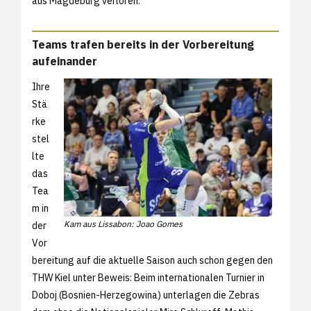
aus Magdeburg verloren.
Teams trafen bereits in der Vorbereitung
aufeinander
Ihre
Stä
rke
stel
lte
das
Tea
m in
Kam aus Lissabon: Joao Gomes
der
Vor
bereitung auf die aktuelle Saison auch schon gegen den
THW Kiel unter Beweis: Beim internationalen Turnier in
Doboj (Bosnien-Herzegowina) unterlagen die Zebras