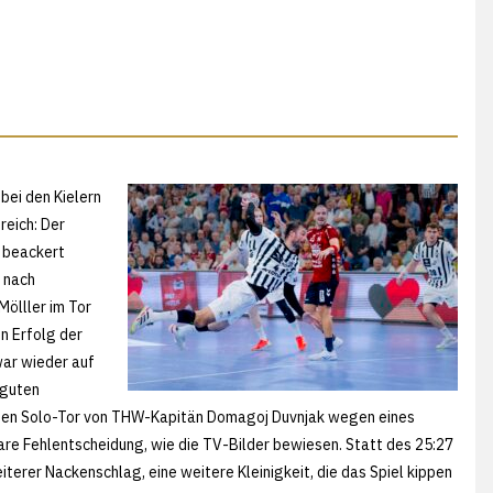
bei den Kielern
reich: Der
r beackert
 nach
ölller im Tor
en Erfolg der
war wieder auf
 guten
ten Solo-Tor von THW-Kapitän Domagoj Duvnjak wegen eines
are Fehlentscheidung, wie die TV-Bilder bewiesen. Statt des 25:27
terer Nackenschlag, eine weitere Kleinigkeit, die das Spiel kippen