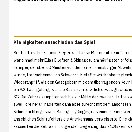
Kleinigkeiten entschieden das Spiel
Bester Torschütze beim Sieger war Lasse Möller mit zehn Toren, 
war einmal mehr Elias Ellefsen á Skipagötu am häufigsten erfolg
Färinger, der über 60 Minuten von der harten Flensburger Abweh
wurde, traf siebenmal ins Schwarze. Kiels Schwächephase gleich
Wiederanpfiff, als den Gastgebern mit dem überragenden Kevin M
ein 9:2-Lauf gelang, war die Basis zum letztlich etwas glücklich
SG. Die Zebras kämpften sich bis zur Mitte der zweiten Hälfte z
zwei Tore heran, haderten dann aber zurecht mit dem ansonsten
Schiedsrichtergespann Baumgart/Dinges, das einem sehenswer
angeblichen Schrittfehlers die Anerkennung verweigerte. Eine kl
kassierten die Zebras im folgenden Gegenzug das 24:28 - ein wei