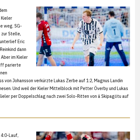
edem
 Kieler
le weg. SG-
zur Stelle,
nterlief Eric
 Reinkind dann
 Aber im Kieler
ff parierte
inen
ss von Johansson verkürzte Lukas Zerbe auf 1:2, Magnus Landin
esen. Und weil der Kieler Mittelblock mit Petter Överby und Lukas
Kieler per Doppelschlag nach zwei Solo-Ritten von á Skipagötu auf
 4:0-Lauf,