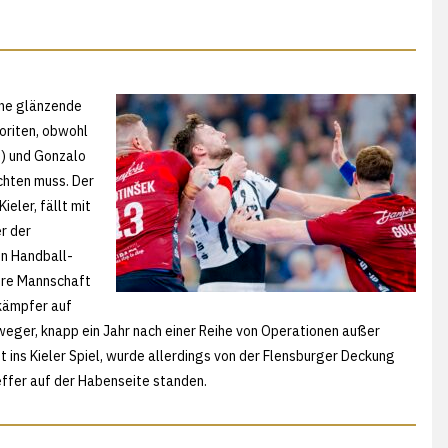
eine glänzende
oriten, obwohl
e) und Gonzalo
chten muss. Der
eler, fällt mit
r der
en Handball-
ihre Mannschaft
lkämpfer auf
weger, knapp ein Jahr nach einer Reihe von Operationen außer
 ins Kieler Spiel, wurde allerdings von der Flensburger Deckung
effer auf der Habenseite standen.