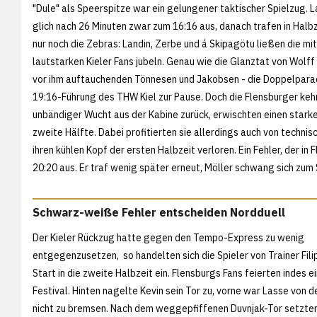
"Dule" als Speerspitze war ein gelungener taktischer Spielzug. 
glich nach 26 Minuten zwar zum 16:16 aus, danach trafen in Halbz
nur noch die Zebras: Landin, Zerbe und á Skipagötu ließen die mi
lautstarken Kieler Fans jubeln. Genau wie die Glanztat von Wolff
vor ihm auftauchenden Tönnesen und Jakobsen - die Doppelparad
19:16-Führung des THW Kiel zur Pause. Doch die Flensburger keh
unbändiger Wucht aus der Kabine zurück, erwischten einen starken
zweite Hälfte. Dabei profitierten sie allerdings auch von technisc
ihren kühlen Kopf der ersten Halbzeit verloren. Ein Fehler, der in
20:20 aus. Er traf wenig später erneut, Möller schwang sich zum
Schwarz-weiße Fehler entscheiden Nordduell
Der Kieler Rückzug hatte gegen den Tempo-Express zu wenig
entgegenzusetzen, so handelten sich die Spieler von Trainer Filip
Start in die zweite Halbzeit ein. Flensburgs Fans feierten indes e
Festival. Hinten nagelte Kevin sein Tor zu, vorne war Lasse vo
nicht zu bremsen. Nach dem weggepfiffenen Duvnjak-Tor setzten