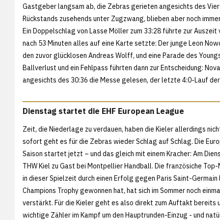
Gastgeber langsam ab, die Zebras gerieten angesichts des Vier
Rückstands zusehends unter Zugzwang, blieben aber noch immer 
Ein Doppelschlag von Lasse Möller zum 33:28 führte zur Auszeit v
nach 53 Minuten alles auf eine Karte setzte: Der junge Leon Now
den zuvor glücklosen Andreas Wolff, und eine Parade des Youngs
Ballverlust und ein Fehlpass führten dann zur Entscheidung: N
angesichts des 30:36 die Messe gelesen, der letzte 4:0-Lauf de
Dienstag startet die EHF European League
Zeit, die Niederlage zu verdauen, haben die Kieler allerdings nich
sofort geht es für die Zebras wieder Schlag auf Schlag. Die Eur
Saison startet jetzt – und das gleich mit einem Kracher: Am Diens
THW Kiel zu Gast bei Montpellier Handball. Die französiche Top-
in dieser Spielzeit durch einen Erfolg gegen Paris Saint-Germain 
Champions Trophy gewonnen hat, hat sich im Sommer noch einm
verstärkt. Für die Kieler geht es also direkt zum Auftakt bereits
wichtige Zähler im Kampf um den Hauptrunden-Einzug - und natü