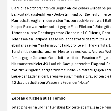
Die "Hölle Nord" brannte von Beginn an, die Zebras wurden bei j
Ballkontakt ausgepfiffen - Derbystimmung pur. Die neuformierte
Mannschaft zeigten in den ersten Minuten auch Nerven, warf Bäl
Keeper Buric war zudem sofort gegen Elias Ellefsen á Skipagötu 
Tönnesen nutzte Flensburgs erste Chance zur 1:0-Führung. Dann u
Johansson ein Fehlpass, Lasse Möller bestrafte das zum 2:0. Als
ebenfalls seinen Meister in Buric fand, drohte ein THW-Fehlstart.
Tor steht bekanntlich auch ein Meister seines Fachs: Andreas Wol
famos gegen Johannes Golla, leitete mit drei Paraden in Folge e
blitzsauberen Kieler 4:0-Lauf ein. Nach glänzendem Diagonal-Pa
traf zum Ausgleich, sorgte zudem für eine Zeitstrafe gegen Tönn
Laube den Laden in der Defensive zusammenhielt, rauschten die 
4:2 davon, schütteten Wasser ins Feuer der "Hölle".
Zebras drücken aufs Tempo
Jetzt ging es hin und her. Flensburg konterte ebenfalls mit einem