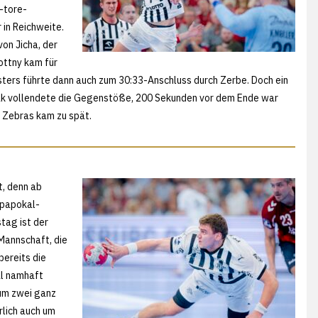
-tore-
in Reichweite.
on Jicha, der
ottny kam für
ters führte dann auch zum 30:33-Anschluss durch Zerbe. Doch ein
ovak vollendete die Gegenstöße, 200 Sekunden vor dem Ende war
r Zebras kam zu spät.
t, denn ab
opapokal-
tag ist der
Mannschaft, die
bereits die
al namhaft
 um zwei ganz
rlich auch um