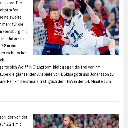
ase vorn. Der
Zeitstrafen
 seine zweite
 mehr für die
n Flensburg mit
iten Unterzahl
7:8 in die
er nicht locker.
ck.
rte sich Wolff in Glanzform, hielt gegen die frei vor ihm
 Laube die glänzenden Anspiele von á Skipagötu und Johansson zu
nn Reinkind erstmals traf, glich der THW in der 14. Minute zum
son, der von der
uf 3:2:1 mit