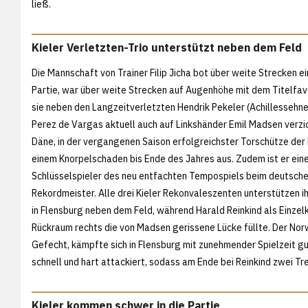
ließ.
Kieler Verletzten-Trio unterstützt neben dem Feld
Die Mannschaft von Trainer Filip Jicha bot über weite Strecken 
Partie, war über weite Strecken auf Augenhöhe mit dem Titelfav
sie neben den Langzeitverletzten Hendrik Pekeler (Achillessehn
Perez de Vargas aktuell auch auf Linkshänder Emil Madsen verzi
Däne, in der vergangenen Saison erfolgreichster Torschütze der Ki
einem Knorpelschaden bis Ende des Jahres aus. Zudem ist er eine
Schlüsselspieler des neu entfachten Tempospiels beim deutsch
Rekordmeister. Alle drei Kieler Rekonvaleszenten unterstützen 
in Flensburg neben dem Feld, während Harald Reinkind als Einze
Rückraum rechts die von Madsen gerissene Lücke füllte. Der Nor
Gefecht, kämpfte sich in Flensburg mit zunehmender Spielzeit gut
schnell und hart attackiert, sodass am Ende bei Reinkind zwei Tr
Kieler kommen schwer in die Partie