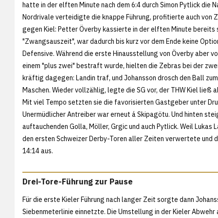
hatte in der elften Minute nach dem 6:4 durch Simon Pytlick die N
Nordrivale verteidigte die knappe Führung, profitierte auch von 
gegen Kiel: Petter Överby kassierte in der elften Minute bereits
"Zwangsauszeit", war dadurch bis kurz vor dem Ende keine Option
Defensive. Während die erste Hinausstellung von Överby aber vo
einem "plus zwei" bestraft wurde, hielten die Zebras bei der zwe
kräftig dagegen: Landin traf, und Johansson drosch den Ball zum 
Maschen. Wieder vollzählig, legte die SG vor, der THW Kiel ließ ab
Mit viel Tempo setzten sie die favorisierten Gastgeber unter Dru
Unermüdlicher Antreiber war erneut á Skipagötu. Und hinten steige
auftauchenden Golla, Möller, Grgic und auch Pytlick. Weil Lukas
den ersten Schweizer Derby-Toren aller Zeiten verwertete und da
14:14 aus.
Drei-Tore-Führung zur Pause
Für die erste Kieler Führung nach langer Zeit sorgte dann Johans
Siebenmeterlinie einnetzte. Die Umstellung in der Kieler Abwehr a