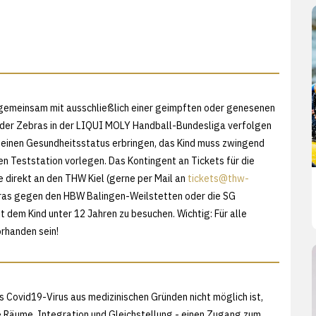
nd gemeinsam mit ausschließlich einer geimpften oder genesenen
 der Zebras in der LIQUI MOLY Handball-Bundesliga verfolgen
seinen Gesundheitsstatus erbringen, das Kind muss zwingend
n Teststation vorlegen. Das Kontingent an Tickets für die
 direkt an den THW Kiel (gerne per Mail an
tickets@thw-
bras gegen den HBW Balingen-Weilstetten oder die SG
dem Kind unter 12 Jahren zu besuchen. Wichtig: Für alle
orhanden sein!
 Covid19-Virus aus medizinischen Gründen nicht möglich ist,
he Räume, Integration und Gleichstellung - einen Zugang zum