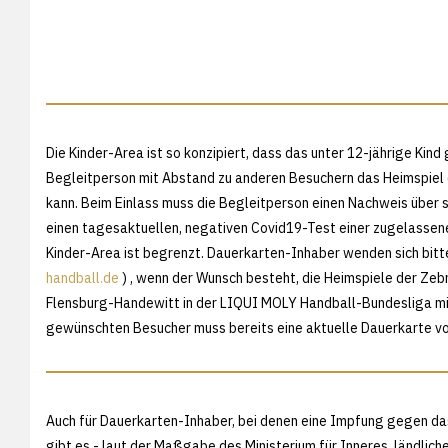
Die Kinder-Area ist so konzipiert, dass das unter 12-jährige Ki
Begleitperson mit Abstand zu anderen Besuchern das Heimspiel
kann. Beim Einlass muss die Begleitperson einen Nachweis über 
einen tagesaktuellen, negativen Covid19-Test einer zugelassene
Kinder-Area ist begrenzt. Dauerkarten-Inhaber wenden sich bitte
handball.de
) , wenn der Wunsch besteht, die Heimspiele der Ze
Flensburg-Handewitt in der LIQUI MOLY Handball-Bundesliga mit 
gewünschten Besucher muss bereits eine aktuelle Dauerkarte v
Auch für Dauerkarten-Inhaber, bei denen eine Impfung gegen das
gibt es - laut der Maßgabe des Ministerium für Inneres, ländlic