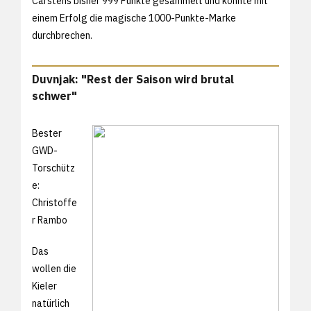
Carstens bisher 999 Punkte gesammelt und könnte mit
einem Erfolg die magische 1000-Punkte-Marke
durchbrechen.
Duvnjak: "Rest der Saison wird brutal
schwer"
Bester
GWD-
Torschütz
e:
Christoffe
r Rambo
Das
wollen die
Kieler
natürlich