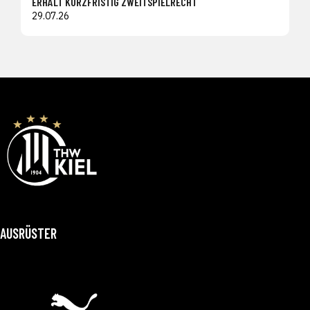
ERHÄLT KURZFRISTIG ZWEITSPIELRECHT
29.07.26
AUSRÜSTER