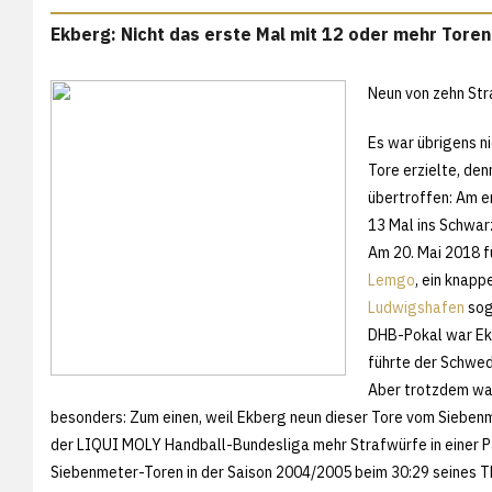
Ekberg: Nicht das erste Mal mit 12 oder mehr Toren
Neun von zehn St
Es war übrigens n
Tore erzielte, den
übertroffen: Am e
13 Mal ins Schwarz
Am 20. Mai 2018 f
Lemgo
, ein knapp
Ludwigshafen
sog
DHB-Pokal war Ekb
führte der Schwe
Aber trotzdem war
besonders: Zum einen, weil Ekberg neun dieser Tore vom Siebenme
der LIQUI MOLY Handball-Bundesliga mehr Strafwürfe in einer Par
Siebenmeter-Toren in der Saison 2004/2005 beim 30:29 seines TB