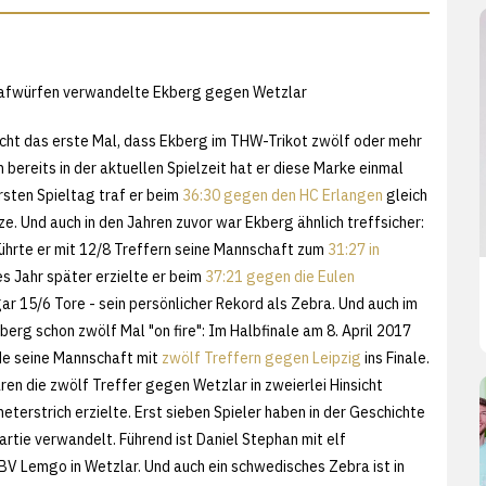
rafwürfen verwandelte Ekberg gegen Wetzlar
icht das erste Mal, dass Ekberg im THW-Trikot zwölf oder mehr
n bereits in der aktuellen Spielzeit hat er diese Marke einmal
rsten Spieltag traf er beim
36:30 gegen den HC Erlangen
gleich
e. Und auch in den Jahren zuvor war Ekberg ähnlich treffsicher:
ührte er mit 12/8 Treffern seine Mannschaft zum
31:27 in
es Jahr später erzielte er beim
37:21 gegen die Eulen
ar 15/6 Tore - sein persönlicher Rekord als Zebra. Und auch im
erg schon zwölf Mal "on fire": Im Halbfinale am 8. April 2017
de seine Mannschaft mit
zwölf Treffern gegen Leipzig
ins Finale.
en die zwölf Treffer gegen Wetzlar in zweierlei Hinsicht
terstrich erzielte. Erst sieben Spieler haben in der Geschichte
tie verwandelt. Führend ist Daniel Stephan mit elf
V Lemgo in Wetzlar. Und auch ein schwedisches Zebra ist in