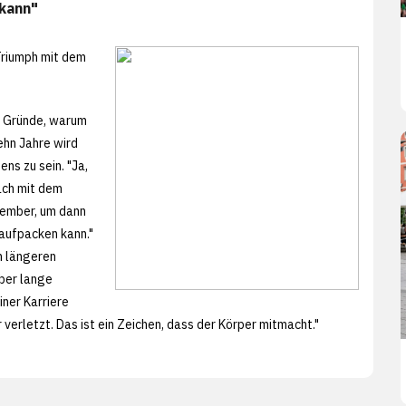
 kann"
riumph mit dem
en Gründe, warum
ehn Jahre wird
ens zu sein. "Ja,
äch mit dem
ember, um dann
raufpacken kann."
n längeren
über lange
iner Karriere
r verletzt. Das ist ein Zeichen, dass der Körper mitmacht."