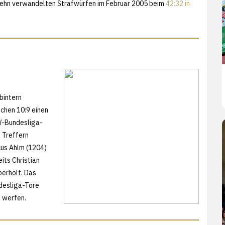
 zehn verwandelten Strafwürfen im Februar 2005 beim
42:32 in
bintern
ichen 10:9 einen
W-Bundesliga-
2 Treffern
cus Ahlm (1204)
its Christian
berholt. Das
ndesliga-Tore
u werfen.