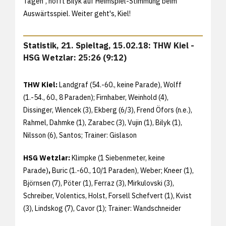
Tagen", hofft Bilyk auf Heimspiel-Stimmung beim
Auswärtsspiel. Weiter geht's, Kiel!
Statistik, 21. Spieltag, 15.02.18: THW Kiel -
HSG Wetzlar: 25:26 (9:12)
THW Kiel:
Landgraf (54.-60., keine Parade), Wolff
(1.-54., 60., 8 Paraden); Firnhaber, Weinhold (4),
Dissinger, Wiencek (3), Ekberg (6/3), Frend Öfors (n.e.),
Rahmel, Dahmke (1), Zarabec (3), Vujin (1), Bilyk (1),
Nilsson (6), Santos; Trainer: Gislason
HSG Wetzlar:
Klimpke (1 Siebenmeter, keine
Parade)
,
Buric (1.-60., 10/1 Paraden), Weber; Kneer (1),
Björnsen (7), Pöter (1), Ferraz (3), Mirkulovski (3),
Schreiber, Volentics, Holst, Forsell Schefvert (1), Kvist
(3), Lindskog (7), Cavor (1);
Trainer: Wandschneider