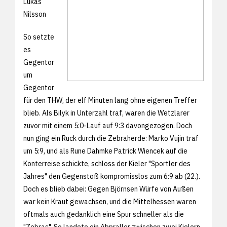
Lukas
Nilsson
So setzte
es
Gegentor
um
Gegentor
für den THW, der elf Minuten lang ohne eigenen Treffer
blieb. Als Bilyk in Unterzahl traf, waren die Wetzlarer
zuvor mit einem 5:0-Lauf auf 9:3 davongezogen. Doch
nun ging ein Ruck durch die Zebraherde: Marko Vujin traf
um 5:9, und als Rune Dahmke Patrick Wiencek auf die
Konterreise schickte, schloss der Kieler "Sportler des
Jahres" den Gegenstoß kompromisslos zum 6:9 ab (22.).
Doch es blieb dabei: Gegen Björnsen Würfe von Außen
war kein Kraut gewachsen, und die Mittelhessen waren
oftmals auch gedanklich eine Spur schneller als die
"Zebras". So landete ein Abpraller zwischen zwei Kielern,