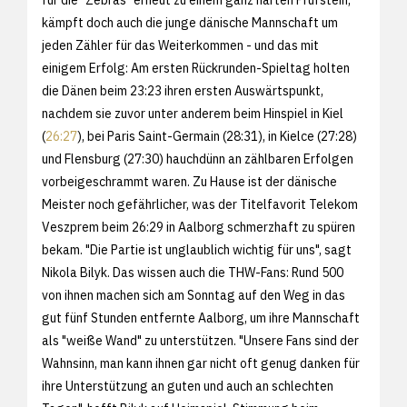
kämpft doch auch die junge dänische Mannschaft um
jeden Zähler für das Weiterkommen - und das mit
einigem Erfolg: Am ersten Rückrunden-Spieltag holten
die Dänen beim 23:23 ihren ersten Auswärtspunkt,
nachdem sie zuvor unter anderem beim Hinspiel in Kiel
(
26:27
), bei Paris Saint-Germain (28:31), in Kielce (27:28)
und Flensburg (27:30) hauchdünn an zählbaren Erfolgen
vorbeigeschrammt waren. Zu Hause ist der dänische
Meister noch gefährlicher, was der Titelfavorit Telekom
Veszprem beim 26:29 in Aalborg schmerzhaft zu spüren
bekam. "Die Partie ist unglaublich wichtig für uns", sagt
Nikola Bilyk. Das wissen auch die THW-Fans: Rund 500
von ihnen machen sich am Sonntag auf den Weg in das
gut fünf Stunden entfernte Aalborg, um ihre Mannschaft
als "weiße Wand" zu unterstützen. "Unsere Fans sind der
Wahnsinn, man kann ihnen gar nicht oft genug danken für
ihre Unterstützung an guten und auch an schlechten