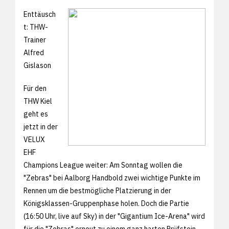
Enttäusch
t: THW-
Trainer
Alfred
Gislason
Für den
THW Kiel
geht es
jetzt in der
VELUX
EHF
Champions League weiter: Am Sonntag wollen die
"Zebras" bei Aalborg Handbold zwei wichtige Punkte im
Rennen um die bestmögliche Platzierung in der
Königsklassen-Gruppenphase holen. Doch die Partie
(16:50 Uhr, live auf Sky) in der "Gigantium Ice-Arena" wird
für die "Zebras" erneut zu einem ganz harten Prüfstein,