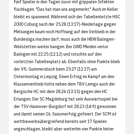
fünf Spieler in den Tagen zuvor mit grippalen Infekten
flachlagen. "Das hat man uns angemerkt." Auch im Keller
bleibt es spannend. Während sich der Tabellenletzte HSC
2000 Coburg nach der 25:28 (13:17)-Niederlage gegen
Melsungen kaum noch Hoffnung auf den Verbleib in der
Bundesliga machen darf, muss auch die HBW Balingen-
Weilstetten weiter bangen. Bei GWD Minden verlor
Balingen mit 22:25 (12:12) und rutschte auf den
vorletzten Tabellenplatz ab. Ebenfalls ohne Punkte blieb
der VfL Gummersbach beim 25:27 (12:17) am
Ostermontag in Leipzig. Einen Erfolg im Kampf um den
Klassenverbleib holte neben dem TBV Lemgo auch der
Bergische HC mit dem 28:26 (13:15) gegen den HC
Erlangen. Der SC Magdeburg hat sein Auswärtsspiel bei
der TSV Hannover-Burgdorf mit 28:23 (14:9) gewonnen
und damit seinen 16. Saisonerfolg gefeiert. Der SCM ist
wettbewerbsübergreifend bereits seit 17 Spielen
ungeschlagen, bleibt aber weiterhin vier Punkte hinter