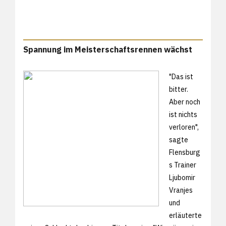
Spannung im Meisterschaftsrennen wächst
"Das ist
bitter.
Aber noch
ist nichts
verloren",
sagte
Flensburg
s Trainer
Ljubomir
Vranjes
und
erläuterte