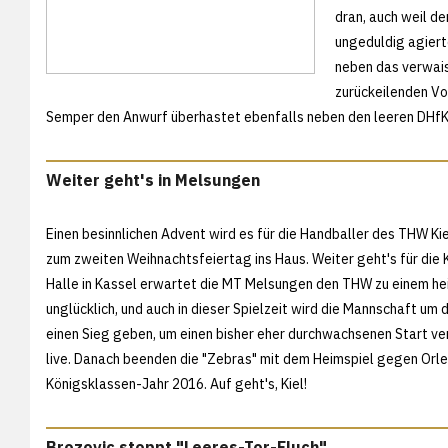
dran, auch weil d
ungeduldig agiert
neben das verwais
zurückeilenden Vo
Semper den Anwurf überhastet ebenfalls neben den leeren DHfK
Weiter geht's in Melsungen
Einen besinnlichen Advent wird es für die Handballer des THW Kie
zum zweiten Weihnachtsfeiertag ins Haus. Weiter geht's für die
Halle in Kassel erwartet die MT Melsungen den THW zu einem he
unglücklich, und auch in dieser Spielzeit wird die Mannschaft um
einen Sieg geben, um einen bisher eher durchwachsenen Start ver
live. Danach beenden die "Zebras" mit dem Heimspiel gegen Orle
Königsklassen-Jahr 2016. Auf geht's, Kiel!
Brozovic stoppt "Leeres-Tor-Fluch"