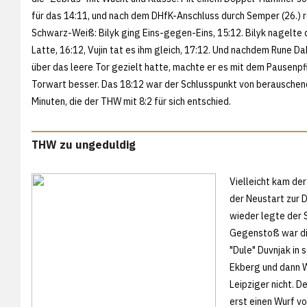
für das 14:11, und nach dem DHfK-Anschluss durch Semper (26.) r
Schwarz-Weiß: Bilyk ging Eins-gegen-Eins, 15:12. Bilyk nagelte d
Latte, 16:12, Vujin tat es ihm gleich, 17:12. Und nachdem Rune 
über das leere Tor gezielt hatte, machte er es mit dem Pausenp
Torwart besser. Das 18:12 war der Schlusspunkt von berausche
Minuten, die der THW mit 8:2 für sich entschied.
THW zu ungeduldig
Vielleicht kam der
der Neustart zur 
wieder legte der 
Gegenstoß war di
"Dule" Duvnjak in
Ekberg und dann W
Leipziger nicht. 
erst einen Wurf v