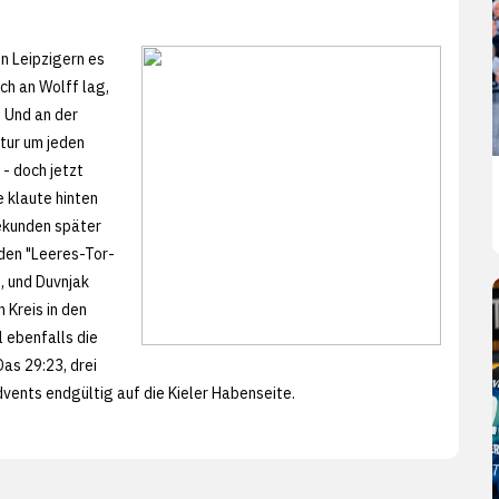
n Leipzigern es
ch an Wolff lag,
. Und an der
tur um jeden
- doch jetzt
e klaute hinten
Sekunden später
h den "Leeres-Tor-
, und Duvnjak
 Kreis in den
 ebenfalls die
as 29:23, drei
vents endgültig auf die Kieler Habenseite.