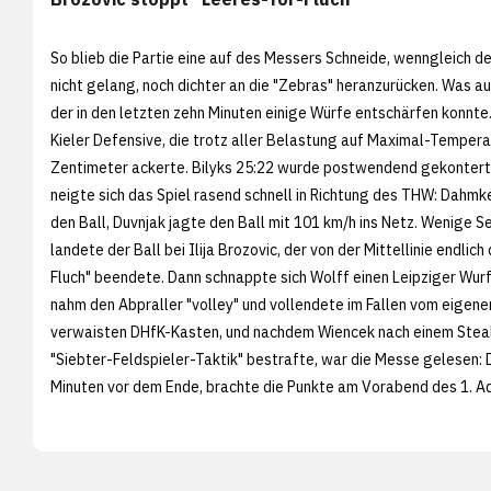
So blieb die Partie eine auf des Messers Schneide, wenngleich de
nicht gelang, noch dichter an die "Zebras" heranzurücken. Was au
der in den letzten zehn Minuten einige Würfe entschärfen konnte
Kieler Defensive, die trotz aller Belastung auf Maximal-Tempera
Zentimeter ackerte. Bilyks 25:22 wurde postwendend gekontert 
neigte sich das Spiel rasend schnell in Richtung des THW: Dahmk
den Ball, Duvnjak jagte den Ball mit 101 km/h ins Netz. Wenige 
landete der Ball bei Ilija Brozovic, der von der Mittellinie endlic
Fluch" beendete. Dann schnappte sich Wolff einen Leipziger Wurf
nahm den Abpraller "volley" und vollendete im Fallen vom eigenen
verwaisten DHfK-Kasten, und nachdem Wiencek nach einem Steal
"Siebter-Feldspieler-Taktik" bestrafte, war die Messe gelesen: D
Minuten vor dem Ende, brachte die Punkte am Vorabend des 1. Ad