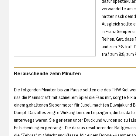
dafür spektakulär
verwandelte ansch
hatten nach dem 1
Ausgleich sollte 
in Franz Semper u
Reihen. Gut, dass 
und zum 7:8 traf.
traf zum 8:8, zum 
Berauschende zehn Minuten
Die folgenden Minuten bis zur Pause sollten die des THW Kiel wer
riss die Mannschaft mit schnellem Spiel die Fans mit, sorgte Nikl
einem gehaltenen Siebenmeter für Jubel, machten Duvnjak und Bil
Dampf. Das alles zeigte Wirkung bei den Leipzigern, die bis dato
unterwegs waren. Sie gerieten unter Druck und wurden so zu fal
Entscheidungen gedrängt. Die daraus resultierenden Ballgewin
die "Zebras" mit Wucht und Klasse. Mit einem Doppel-Hammer so