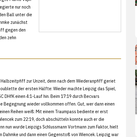
egierte nur noch
en Ball unter die
Dahmke zunächst
fiff gegen den
nden zehn
 Halbzeitpfiff zur Unzeit, denn nach dem Wiederanpfiff geriet
Doublette der ersten Hälfte: Wieder machte Leipzig das Spiel,
SC DHfK einen 4:1-Lauf hin. Beim 17:19 durch Becvars
e Begegnung wieder vollkommen offen. Gut, wer dann einen
 seinen Reihen weiß: Mit einem Traumpass bediente er erst
iencek zum 22:19, doch abschütteln konnte auch er die
Denn nun wurde Leipzigs Schlussmann Vortmann zum Faktor, hielt
on Dahmke und dann einen Gegenstoß von Wiencek. Leipzig war