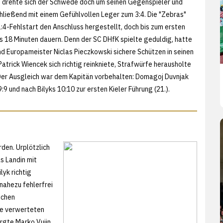
, drehte sich der Schwede doch um seinen Gegenspieler und
ließend mit einem Gefühlvollen Leger zum 3:4. Die "Zebras"
:4-Fehlstart den Anschluss hergestellt, doch bis zum ersten
es 18 Minuten dauern. Denn der SC DHfK spielte geduldig, hatte
nd Europameister Niclas Pieczkowski sichere Schützen in seinen
Patrick Wiencek sich richtig reinkniete, Strafwürfe herausholte
 Der Ausgleich war dem Kapitän vorbehalten: Domagoj Duvnjak
9:9 und nach Bilyks 10:10 zur ersten Kieler Führung (21.).
den. Urplötzlich
as Landin mit
yk richtig
 nahezu fehlerfrei
schen
ne verwerteten
rgte Marko Vujin