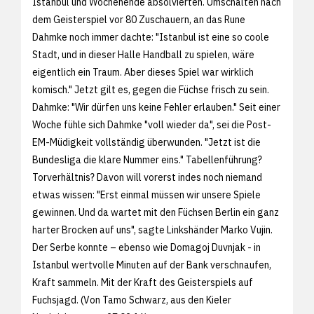
Istanbul und Wochenende absolvierten. Umschalten nach
dem Geisterspiel vor 80 Zuschauern, an das Rune
Dahmke noch immer dachte: "Istanbul ist eine so coole
Stadt, und in dieser Halle Handball zu spielen, wäre
eigentlich ein Traum. Aber dieses Spiel war wirklich
komisch." Jetzt gilt es, gegen die Füchse frisch zu sein.
Dahmke: "Wir dürfen uns keine Fehler erlauben." Seit einer
Woche fühle sich Dahmke "voll wieder da", sei die Post-
EM-Müdigkeit vollständig überwunden. "Jetzt ist die
Bundesliga die klare Nummer eins." Tabellenführung?
Torverhältnis? Davon will vorerst indes noch niemand
etwas wissen: "Erst einmal müssen wir unsere Spiele
gewinnen. Und da wartet mit den Füchsen Berlin ein ganz
harter Brocken auf uns", sagte Linkshänder Marko Vujin.
Der Serbe konnte – ebenso wie Domagoj Duvnjak - in
Istanbul wertvolle Minuten auf der Bank verschnaufen,
Kraft sammeln. Mit der Kraft des Geisterspiels auf
Fuchsjagd. (Von Tamo Schwarz, aus den
Kieler