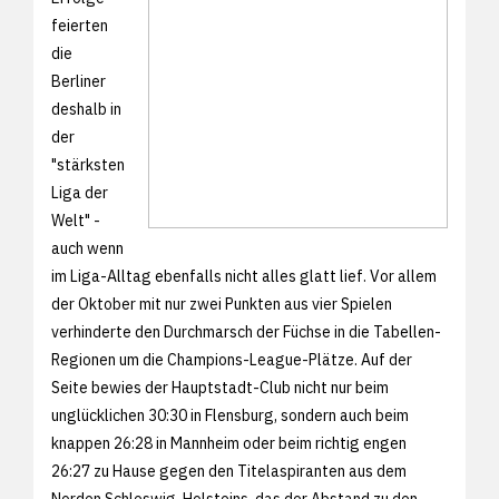
feierten
die
Berliner
deshalb in
der
"stärksten
Liga der
Welt" -
auch wenn
im Liga-Alltag ebenfalls nicht alles glatt lief. Vor allem
der Oktober mit nur zwei Punkten aus vier Spielen
verhinderte den Durchmarsch der Füchse in die Tabellen-
Regionen um die Champions-League-Plätze. Auf der
Seite bewies der Hauptstadt-Club nicht nur beim
unglücklichen 30:30 in Flensburg, sondern auch beim
knappen 26:28 in Mannheim oder beim richtig engen
26:27 zu Hause gegen den Titelaspiranten aus dem
Norden Schleswig-Holsteins, das der Abstand zu den