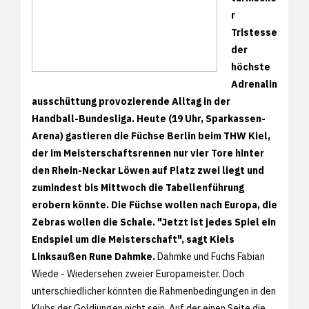
r
Tristesse
der
höchste
Adrenalin
ausschüttung provozierende Alltag in der
Handball-Bundesliga. Heute (19 Uhr, Sparkassen-
Arena) gastieren die Füchse Berlin beim THW Kiel,
der im Meisterschaftsrennen nur vier Tore hinter
den Rhein-Neckar Löwen auf Platz zwei liegt und
zumindest bis Mittwoch die Tabellenführung
erobern könnte. Die Füchse wollen nach Europa, die
Zebras wollen die Schale. "Jetzt ist jedes Spiel ein
Endspiel um die Meisterschaft", sagt Kiels
Linksaußen Rune Dahmke.
Dahmke und Fuchs Fabian
Wiede - Wiedersehen zweier Europameister. Doch
unterschiedlicher könnten die Rahmenbedingungen in den
Klubs der Goldjungen nicht sein. Auf der einen Seite die