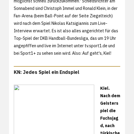
möglichst schnell zurückzukommen." Schiedsrichter am
Sonnabend sind Christoph Immel und Ronald Klein, in der
Fan-Arena (beim Ball-Point auf der Seite Ziegelteich)
wird nach dem Spiel Nikolas Katsigiannis zum Live-
Interview erwartet. Es ist also alles angerichtet für das
Top-Spiel der DKB Handball-Bundesliga, das um 19 Uhr
angepfiffen und live im Internet unter
tv.sport1.de und
bei Sport1+ zu sehen sein wird. Also: Auf geht's, Kiel!
KN: Jedes Spiel ein Endspiel
Kiel.
Nach dem
Geisters
piel die
Fuchsjag
d, nach
türkische