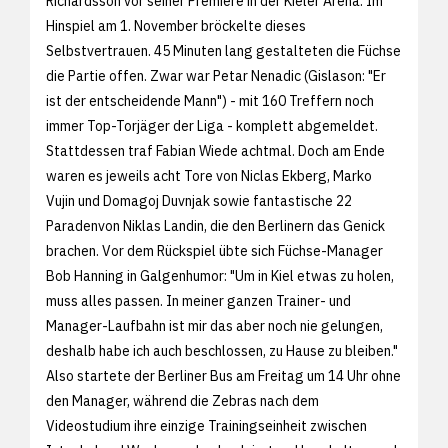
Richardsson vor seiner Premiere in der Kieler Arena. Im
Hinspiel am 1. November bröckelte dieses
Selbstvertrauen. 45 Minuten lang gestalteten die Füchse
die Partie offen. Zwar war Petar Nenadic (Gislason: "Er
ist der entscheidende Mann") - mit 160 Treffern noch
immer Top-Torjäger der Liga - komplett abgemeldet.
Stattdessen traf Fabian Wiede achtmal. Doch am Ende
waren es jeweils acht Tore von Niclas Ekberg, Marko
Vujin und Domagoj Duvnjak sowie fantastische 22
Paradenvon Niklas Landin, die den Berlinern das Genick
brachen. Vor dem Rückspiel übte sich Füchse-Manager
Bob Hanning in Galgenhumor: "Um in Kiel etwas zu holen,
muss alles passen. In meiner ganzen Trainer- und
Manager-Laufbahn ist mir das aber noch nie gelungen,
deshalb habe ich auch beschlossen, zu Hause zu bleiben."
Also startete der Berliner Bus am Freitag um 14 Uhr ohne
den Manager, während die Zebras nach dem
Videostudium ihre einzige Trainingseinheit zwischen