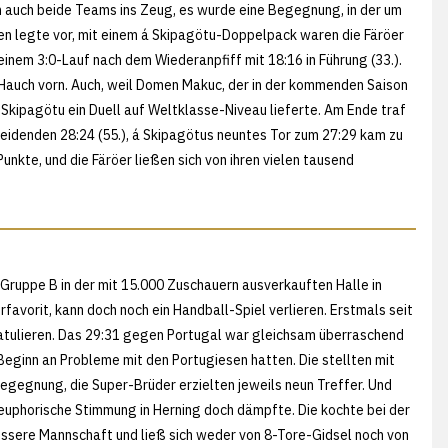
h auch beide Teams ins Zeug, es wurde eine Begegnung, in der um
n legte vor, mit einem á Skipagötu-Doppelpack waren die Färöer
einem 3:0-Lauf nach dem Wiederanpfiff mit 18:16 in Führung (33.).
Hauch vorn. Auch, weil Domen Makuc, der in der kommenden Saison
 Skipagötu ein Duell auf Weltklasse-Niveau lieferte. Am Ende traf
eidenden 28:24 (55.), á Skipagötus neuntes Tor zum 27:29 kam zu
nkte, und die Färöer ließen sich von ihren vielen tausend
ruppe B in der mit 15.000 Zuschauern ausverkauften Halle in
favorit, kann doch noch ein Handball-Spiel verlieren. Erstmals seit
atulieren. Das 29:31 gegen Portugal war gleichsam überraschend
eginn an Probleme mit den Portugiesen hatten. Die stellten mit
egegnung, die Super-Brüder erzielten jeweils neun Treffer. Und
 euphorische Stimmung in Herning doch dämpfte. Die kochte bei der
essere Mannschaft und ließ sich weder von 8-Tore-Gidsel noch von