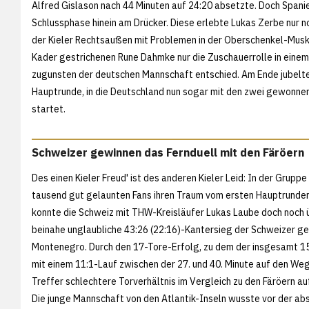
Alfred Gislason nach 44 Minuten auf 24:20 absetzte. Doch Spanien 
Schlussphase hinein am Drücker. Diese erlebte Lukas Zerbe nur n
der Kieler Rechtsaußen mit Problemen in der Oberschenkel-Musku
Kader gestrichenen Rune Dahmke nur die Zuschauerrolle in einem K
zugunsten der deutschen Mannschaft entschied. Am Ende jubelte
Hauptrunde, in die Deutschland nun sogar mit den zwei gewonnen
startet.
Schweizer gewinnen das Fernduell mit den Färöern
Des einen Kieler Freud' ist des anderen Kieler Leid: In der Gruppe
tausend gut gelaunten Fans ihren Traum vom ersten Hauptrunde
konnte die Schweiz mit THW-Kreisläufer Lukas Laube doch noch 
beinahe unglaubliche 43:26 (22:16)-Kantersieg der Schweizer g
Montenegro. Durch den 17-Tore-Erfolg, zu dem der insgesamt 15
mit einem 11:1-Lauf zwischen der 27. und 40. Minute auf den Weg
Treffer schlechtere Torverhältnis im Vergleich zu den Färöern auf 
Die junge Mannschaft von den Atlantik-Inseln wusste vor der ab