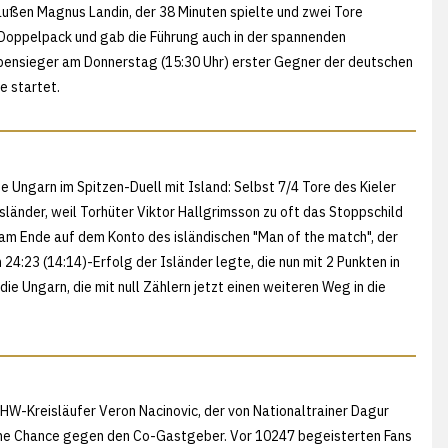
saußen Magnus Landin, der 38 Minuten spielte und zwei Tore
m Doppelpack und gab die Führung auch in der spannenden
uppensieger am Donnerstag (15:30 Uhr) erster Gegner der deutschen
e startet.
 Ungarn im Spitzen-Duell mit Island: Selbst 7/4 Tore des Kieler
länder, weil Torhüter Viktor Hallgrimsson zu oft das Stoppschild
am Ende auf dem Konto des isländischen "Man of the match", der
4:23 (14:14)-Erfolg der Isländer legte, die nun mit 2 Punkten in
die Ungarn, die mit null Zählern jetzt einen weiteren Weg in die
W-Kreisläufer Veron Nacinovic, der von Nationaltrainer Dagur
keine Chance gegen den Co-Gastgeber. Vor 10247 begeisterten Fans