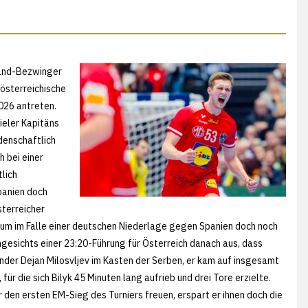
land-Bezwinger
 österreichische
026 antreten.
ieler Kapitäns
idenschaftlich
h bei einer
lich
panien doch
sterreicher
 um im Falle einer deutschen Niederlage gegen Spanien doch noch
ngesichts einer 23:20-Führung für Österreich danach aus, dass
nder Dejan Milosvljev im Kasten der Serben, er kam auf insgesamt
ür die sich Bilyk 45 Minuten lang aufrieb und drei Tore erzielte.
den ersten EM-Sieg des Turniers freuen, erspart er ihnen doch die