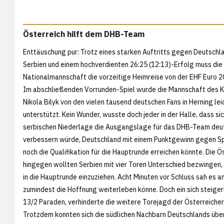
Österreich hilft dem DHB-Team
Enttäuschung pur: Trotz eines starken Auftritts gegen Deutsch
Serbien und einem hochverdienten 26:25 (12:13)-Erfolg muss die
Nationalmannschaft die vorzeitige Heimreise von der EHF Euro 2
Im abschließenden Vorrunden-Spiel wurde die Mannschaft des K
Nikola Bilyk von den vielen tausend deutschen Fans in Herning le
unterstützt. Kein Wunder, wusste doch jeder in der Halle, dass sic
serbischen Niederlage die Ausgangslage für das DHB-Team deut
verbessern würde, Deutschland mit einem Punktgewinn gegen S
noch die Qualifikation für die Hauptrunde erreichen könnte. Die Ö
hingegen wollten Serbien mit vier Toren Unterschied bezwingen,
in die Hauptrunde einzuziehen. Acht Minuten vor Schluss sah es a
zumindest die Hoffnung weiterleben könne. Doch ein sich steiger
13/2 Paraden, verhinderte die weitere Torejagd der Österreicher, f
Trotzdem konnten sich die südlichen Nachbarn Deutschlands über 