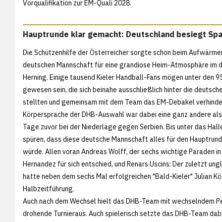
Vorqualifikation zur EM-Quali 2028.
Hauptrunde klar gemacht: Deutschland besiegt Sp
Die Schützenhilfe der Österreicher sorgte schon beim Aufwärme
deutschen Mannschaft für eine grandiose Heim-Atmosphäre im 
Herning. Einige tausend Kieler Handball-Fans mögen unter den 
gewesen sein, die sich beinahe ausschließlich hinter die deutsc
stellten und gemeinsam mit dem Team das EM-Debakel verhinder
Körpersprache der DHB-Auswahl war dabei eine ganz andere als
Tage zuvor bei der Niederlage gegen Serbien. Bis unter das Hal
spüren, dass diese deutsche Mannschaft alles für den Hauptrun
würde. Allen voran Andreas Wolff, der sechs wichtige Paraden 
Hernandez für sich entschied, und Renars Uscins: Der zuletzt un
hatte neben dem sechs Mal erfolgreichen "Bald-Kieler" Julian K
Halbzeitführung.
Auch nach dem Wechsel hielt das DHB-Team mit wechselndem Pe
drohende Turnieraus. Auch spielerisch setzte das DHB-Team dabe