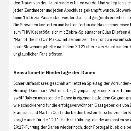
den Traum von der Hauptrunde erfüllen würde. Und so legten sic
jeden Zentimeter und jeden Abschluss gekämpft wurde. Slowenie
beim 15:16 zur Pause aber wieder dran und gingen ihrerseits mit 
Die Slowenen konterten und hatten fortan die Nase immer einen 
zum THW Kiel stößt, sich mit Zebra-Spielmacher Elias Ellefsen á
"Man of the match" Makuc mit seinem zehnten Tor zum vorentsch
spät: Slowenien jubelte nach dem 30:27 über zwei Hauptrunden-Pu
unglaublichen Fans trösten.
Sensationelle Niederlage der Dänen
Schier Unfassbares geschah am letzten Spieltag der Vorrunden-G
Herning: Dänemark, Weltmeister, Olympiasieger und klarer Turnier
zwölf Jahren mussten die Dänen in eigener Halle dem Gegner gr
wie schockierend für die erfolgsverwöhnten Gastgeber, die von B
Francisco und Martim Costa die beiden besten Torschützen der B
sorgte auch für die 12:11-Halbzeitführung, die die ansonsten so
19:17-Führung der Dänen wieder hoch, doch Portugal blieb die b