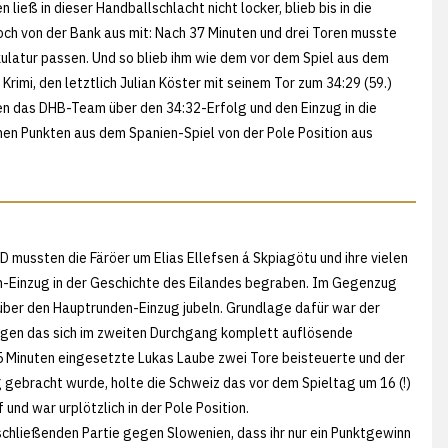
ließ in dieser Handballschlacht nicht locker, blieb bis in die
och von der Bank aus mit: Nach 37 Minuten und drei Toren musste
latur passen. Und so blieb ihm wie dem vor dem Spiel aus dem
rimi, den letztlich Julian Köster mit seinem Tor zum 34:29 (59.)
n das DHB-Team über den 34:32-Erfolg und den Einzug in die
en Punkten aus dem Spanien-Spiel von der Pole Position aus
 D mussten die Färöer um Elias Ellefsen á Skpiagötu und ihre vielen
n-Einzug in der Geschichte des Eilandes begraben. Im Gegenzug
über den Hauptrunden-Einzug jubeln. Grundlage dafür war der
egen das sich im zweiten Durchgang komplett auflösende
 Minuten eingesetzte Lukas Laube zwei Tore beisteuerte und der
 gebracht wurde, holte die Schweiz das vor dem Spieltag um 16 (!)
und war urplötzlich in der Pole Position.
schließenden Partie gegen Slowenien, dass ihr nur ein Punktgewinn