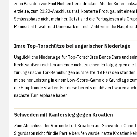
zehn Paraden von Emil Nielsen beeindrucken: Als der Kieler Link
erzielte, zum 21:22-Anschluss traf, konterte Protugal mit eine
Schlussphase nicht mehr her. Jetzt sind die Portugiesen als Gr
Mannschaft, während Dänemark mit null Zählern in die Hauptrund
Imre Top-Torschütze bei ungarischer Niederlage
Unglückliche Niederlage für Top-Torschütze Bence Imre und seine
Rechtsaußen reichten am Ende nicht zu einem Erfolg gegen die Is
für ungarische Tor-Bemühungen aufstellte: 18 Paraden standen 
mit seiner Leistung in einem Low-Score-Game die Grundlage zum 2
die Hauptrunde starten. Für diese bereits qualifiziert waren auch 
nächste Turnierphase haben.
Schweden mit Kantersieg gegen Kroatien
Zum Abschluss der Vorrunde traf Kroatien auf Schweden. Ohne TH
Sigurdsson nicht für die Partie berufen wurde, hatte Kroatien 