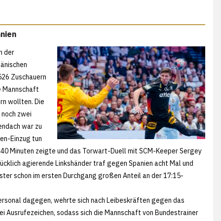
anien
n der
dänischen
9526 Zuschauern
he Mannschaft
n wollten. Die
 noch zwei
lendach war zu
den-Einzug tun
in 40 Minuten zeigte und das Torwart-Duell mit SCM-Keeper Sergey
glücklich agierende Linkshänder traf gegen Spanien acht Mal und
öster schon im ersten Durchgang großen Anteil an der 17:15-
rsonal dagegen, wehrte sich nach Leibeskräften gegen das
i Ausrufezeichen, sodass sich die Mannschaft von Bundestrainer