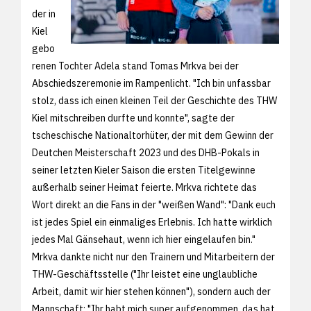
der in
Kiel
gebo
renen Tochter Adela stand Tomas Mrkva bei der
Abschiedszeremonie im Rampenlicht. "Ich bin unfassbar
stolz, dass ich einen kleinen Teil der Geschichte des THW
Kiel mitschreiben durfte und konnte", sagte der
tscheschische Nationaltorhüter, der mit dem Gewinn der
Deutchen Meisterschaft 2023 und des DHB-Pokals in
seiner letzten Kieler Saison die ersten Titelgewinne
außerhalb seiner Heimat feierte. Mrkva richtete das
Wort direkt an die Fans in der "weißen Wand": "Dank euch
ist jedes Spiel ein einmaliges Erlebnis. Ich hatte wirklich
jedes Mal Gänsehaut, wenn ich hier eingelaufen bin."
Mrkva dankte nicht nur den Trainern und Mitarbeitern der
THW-Geschäftsstelle ("Ihr leistet eine unglaubliche
Arbeit, damit wir hier stehen können"), sondern auch der
Mannschaft: "Ihr habt mich super aufgenommen, das hat